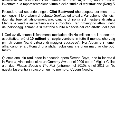
attraverso successivi indizi sull'identità dei musicisti, di cui, sul sito uffici
inventate e la rappresentazione virtuale dello studio di registrazione (Kong S
Preceduto dal secondo singolo
Clint Eastwood
che spopola per mesi in tu
nei negozi il loro album di debutto
Gorillaz
, edito dalla Parlophone. Quindici
dub, dal funk al latino-americano, cariche di ironia sul mestiere di artist
Mentre le vendite aumentano a vista d'occhio, i fan rimangono attoniti nell
dei personaggi animati e si mettono subito a caccia dei veri artefici delle p
I Gorillaz diventano il fenomeno mediatico d'inizio millennio e il successo
aspettativa: più di
10 milioni di copie vendute
in tutto il mondo, che va
primati come "band virtuale di maggior successo". Per Albarn e i numerosi
affiancano, è la vittoria di una sfida rivoluzionaria e di un marchio che può 
futuro.
Quattro anni più tardi esce la seconda opera
Demon Days
, che fa incetta d
in Europa, vincendo inoltre un Grammy Award nel 2006 come "Miglior Coll
altri due,
Plastic Beach
e
The Fall
(entrambi nel 2010), e nel 2011 un "bes
questa fase entra in gioco un quinto membro: Cyborg Noodle.