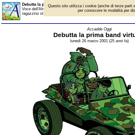
Debutta la prima band virtuale - Almanacco
Questo sito utilizza i cookie (anche di terze parti e
Voce dell'Almanacco del 26 marzo, per la rubrica 'Accadde Oggi'
per conoscere le modalità per disab
ragazzino stupido, abile tastierista, che entra in coma perché un f
Accadde Oggi
Debutta la prima band virt
lunedì 26 marzo 2001 (25 anni fa)