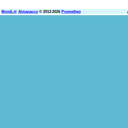
Mondi.it
:
Almanacco
© 2012-2026
Prometheo