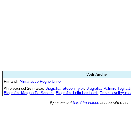
Vedi Anche
Rimandi:
Almanacco Regno Unito
Altre voci del 26 marzo:
Biografia: Steven Tyler
;
Biografia: Palmiro Togliatti
Biografia: Morgan De Sanctis
;
Biografia: Lella Lombardi
;
Treviso Volley è 
{!}
inserisci il
box Almanacco
nel tuo sito o nel 