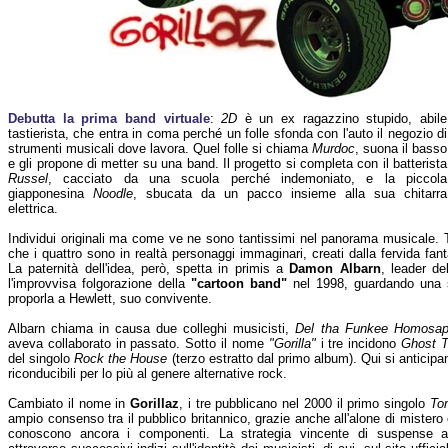
Debutta la prima band virtuale
:
2D
è un ex ragazzino stupido, abile
tastierista, che entra in coma perché un folle sfonda con l'auto il negozio di
strumenti musicali dove lavora. Quel folle si chiama
Murdoc
, suona il basso
e gli propone di metter su una band. Il progetto si completa con il batterista
Russel
, cacciato da una scuola perché indemoniato, e la piccola
giapponesina
Noodle
, sbucata da un pacco insieme alla sua chitarra
elettrica.
Individui originali ma come ve ne sono tantissimi nel panorama musicale. 
che i quattro sono in realtà personaggi immaginari, creati dalla fervida fan
La paternità dell'idea, però, spetta in primis a
Damon Albarn
, leader d
l'improvvisa folgorazione della
"cartoon band"
nel 1998, guardando una s
proporla a Hewlett, suo convivente.
Albarn chiama in causa due colleghi musicisti,
Del tha Funkee Homosap
aveva collaborato in passato. Sotto il nome
"Gorilla"
i tre incidono
Ghost T
del singolo
Rock the House
(terzo estratto dal primo album). Qui si anticipa
riconducibili per lo più al genere alternative rock.
Cambiato il nome in
Gorillaz
, i tre pubblicano nel 2000 il primo singolo
To
ampio consenso tra il pubblico britannico, grazie anche all'alone di mistero 
conoscono ancora i componenti. La strategia vincente di suspense ado