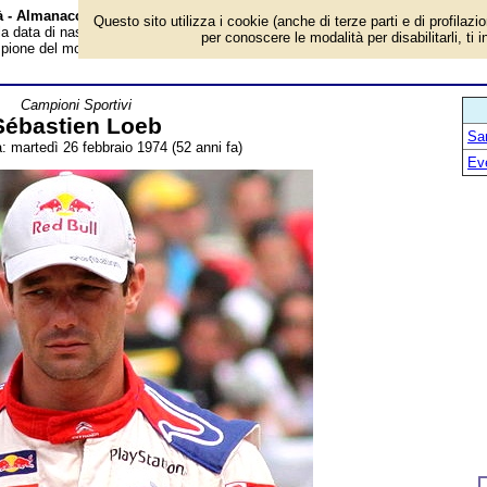
tà - Almanacco
Questo sito utilizza i cookie (anche di terze parti e di profilazi
 la data di nascita, età, dove è nato, cosa ha fatto Sébastien Loeb, pilota
per conoscere le modalità per disabilitarli, ti 
ampione del mondo. Breve biografia. Voce dell'Almanacco.
Campioni Sportivi
Sébastien Loeb
San
a: martedì 26 febbraio 1974 (52 anni fa)
Ev