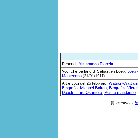
Rimandi:
Almanacco Francia
Voci che parlano di Sébastien Loeb:
Loeb v
Montecarlo
(21/01/1911)
Altre voci del 26 febbraio:
Watson-Watt dim
Biografia: Michael Bolton
;
Biografia: Victo
Doodle: Taro Okamoto
;
Pesce mandarino
{!}
inserisci il
b