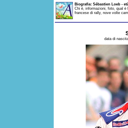
Biografia: Sébastien Loeb - e
Chi è, informazioni, foto, qual è
francese di rally, nove volte c
data di nascit