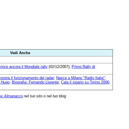
Vedi Anche
ince ancora il Mondiale rally
(02/12/2007);
Primo Rally di
ostra il funzionamento del radar
;
Nasce a Milano "Radio Italia"
;
r Hugo
;
Biografia: Fernando Llorente
;
Cala il sipario su Torino 2006
;
ox Almanacco
nel tuo sito o nel tuo blog