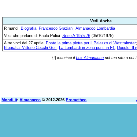
Vedi Anche
Rimandi:
Biografia: Francesco Graziani
;
Almanacco Lombardia
Voci che parlano di Paolo Pulici:
Serie A 1975-76
(05/10/1975)
Altre voci del 27 aprile:
Posta la prima pietra per il Palazzo di Westminster
Biografia: Vittorio Cecchi Gori
;
La Lombardi in zona punti in F1
;
Doodle: Il 
{!}
inserisci il
box Almanacco
nel tuo sito o nel 
Mondi.it
:
Almanacco
© 2012-2026
Prometheo