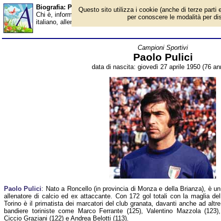
Biografia: Paolo Pulici - età - Almanacco
Questo sito utilizza i cookie (anche di terze parti e
Chi è, informazioni, foto, qual è la data di nascita, età, dove è n
per conoscere le modalità per disab
italiano, allenatore. Breve biografia. Voce dell'Almanacco.
Campioni Sportivi
Paolo Pulici
data di nascita: giovedì 27 aprile 1950 (76 ann
Paolo Pulici
: Nato a Roncello (in provincia di Monza e della Brianza), è un
allenatore di calcio ed ex attaccante. Con 172 gol totali con la maglia del
Torino è il primatista dei marcatori del club granata, davanti anche ad altre
bandiere toriniste come Marco Ferrante (125), Valentino Mazzola (123),
Ciccio Graziani (122) e Andrea Belotti (113).