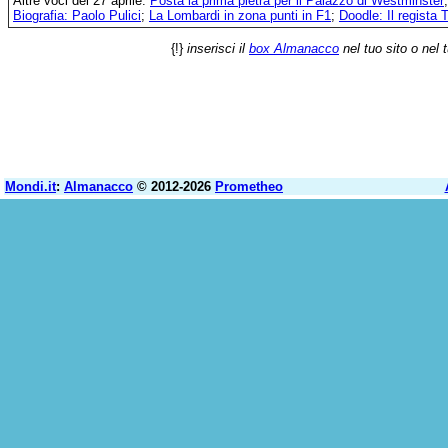
Altre voci del 27 aprile:
Posta la prima pietra per il Palazzo di Westminster
Biografia: Paolo Pulici
;
La Lombardi in zona punti in F1
;
Doodle: Il regista
{!}
inserisci il
box Almanacco
nel tuo sito o nel 
Mondi.it
:
Almanacco
© 2012-2026
Prometheo