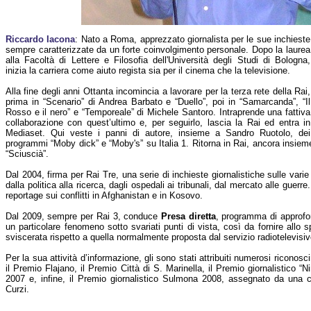
Riccardo Iacona
: Nato a Roma, apprezzato giornalista per le sue inchieste
sempre caratterizzate da un forte coinvolgimento personale. Dopo la laurea
alla Facoltà di Lettere e Filosofia dell'Università degli Studi di Bologna,
inizia la carriera come aiuto regista sia per il cinema che la televisione.
Alla fine degli anni Ottanta incomincia a lavorare per la terza rete della Rai,
prima in “Scenario” di Andrea Barbato e “Duello”, poi in “Samarcanda”, “Il
Rosso e il nero” e “Temporeale” di Michele Santoro. Intraprende una fattiva
collaborazione con quest’ultimo e, per seguirlo, lascia la Rai ed entra in
Mediaset. Qui veste i panni di autore, insieme a Sandro Ruotolo, dei
programmi “Moby dick” e “Moby's” su Italia 1. Ritorna in Rai, ancora insiem
“Sciuscià”.
Dal 2004, firma per Rai Tre, una serie di inchieste giornalistiche sulle varie 
dalla politica alla ricerca, dagli ospedali ai tribunali, dal mercato alle guerre
reportage sui conflitti in Afghanistan e in Kosovo.
Dal 2009, sempre per Rai 3, conduce
Presa diretta
, programma di approfo
un particolare fenomeno sotto svariati punti di vista, così da fornire allo
sviscerata rispetto a quella normalmente proposta dal servizio radiotelevisiv
Per la sua attività d’informazione, gli sono stati attribuiti numerosi riconosci
il Premio Flajano, il Premio Città di S. Marinella, il Premio giornalistico “
2007 e, infine, il Premio giornalistico Sulmona 2008, assegnato da una
Curzi.