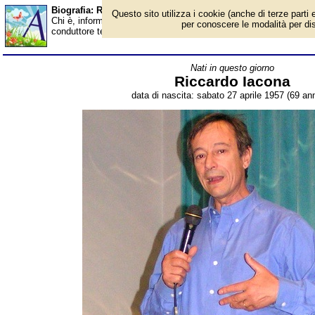
Biografia: Riccardo Iacona - età - Almanacco
Questo sito utilizza i cookie (anche di terze parti e
Chi è, informazioni, foto, qual è la data di nascita, età, dove è n
per conoscere le modalità per disab
conduttore televisivo italiano. Breve biografia. Voce dell'Almanac
Nati in questo giorno
Riccardo Iacona
data di nascita: sabato 27 aprile 1957 (69 ann