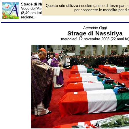
Strage di Nassiriya - Almanacco
Questo sito utilizza i cookie (anche di terze parti e
Voce dell'Almanacco del 12 novembre, per la rubrica 'Accadde Og
per conoscere le modalità per disab
(8,40 ora italiana) un camion sfonda la recinzione della base ital
regione...
Accadde Oggi
Strage di Nassiriya
mercoledì 12 novembre 2003 (22 anni fa