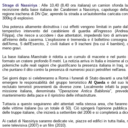
Strage di Nassiriya
: Alle 10,40 (8,40 ora italiana) un camion sfonda la
recinzione della base italiana dei Carabinieri a Nassiriya, capoluogo della
regione irachena di
Dhi Qar
, aprendo la strada a un'autobomba caricata con
300kg di esplosivo.
Una potenza altamente distruttiva i cui effetti vengono limitati in parte dal
tempestivo intervento del carabiniere di guardia all'ingresso (Andrea
Filippa), che riesce a uccidere i due attentatori, impedendo loro di arrivare
all'interno della caserma. L'esplosione è tremenda e il bollettino consegna
dell'Arma, 5 dell'Esercito, 2 civili italiani e 9 iracheni (tra cui 4 bambini),
meno gravi.
La base italiana
Maestrale
è ridotta a un cumulo di macerie e nel punto i
formato un cratere profondo 8 metri. La notizia arriva in Italia e insieme al
polemiche sulle reali ragioni che giustificano la presenza italiana in Iraq, s
che puntano il dito contro la presenza di numerosi pozzi petroliferi nell'area.
Sei giorni dopo si celebreranno a Roma i funerali di Stato davanti a una f
emergere le responsabilità del gruppo terroristico
Al Qaeda
e del suo le
reclutato terroristi provenienti da diverse zone. Localmente infatti la pop
missione italiana, denominata
"Operazione Antica Babilonia"
, prevede
mantenimento della pace e il ripristino delle infrastrutture.
Tuttavia a questo seguiranno altri attentati nella stessa area, che farann
delle vittime italiane (su un totale di 50). Ciò spingerà l'opinione pubblica
delle truppe italiane, che inizierà a settembre del 2006 e si completerà a d
Ai caduti di Nassiriya saranno dedicate vie, piazze ed edifici in tutta Italia,
serie televisiva (2007) e un film (2010).