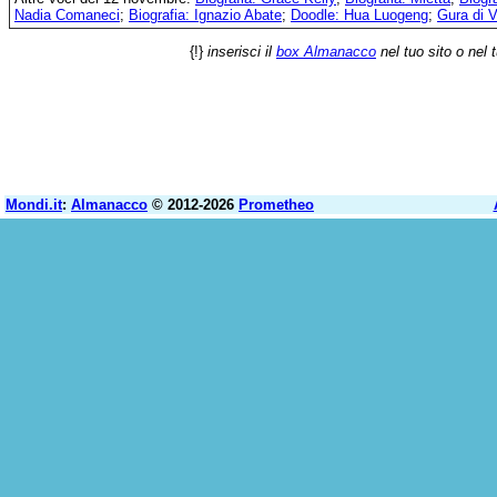
Nadia Comaneci
;
Biografia: Ignazio Abate
;
Doodle: Hua Luogeng
;
Gura di V
{!}
inserisci il
box Almanacco
nel tuo sito o nel 
Mondi.it
:
Almanacco
© 2012-2026
Prometheo