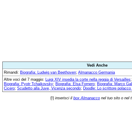
Vedi Anche
Rimandi:
Biografia: Ludwig van Beethoven
;
Almanacco Germania
Altre voci del 7 maggio:
Luigi XIV insedia la corte nella reggia di Versailles
Biografia: Pyotr Tchaikovsky
;
Biografia: Elsa Fornero
;
Biografia: Marco Ga
Cicero
;
Scudetto alla Juve, Vicenza secondo
;
Doodle: Lo scrittore polac
{!}
inserisci il
box Almanacco
nel tuo sito o nel 