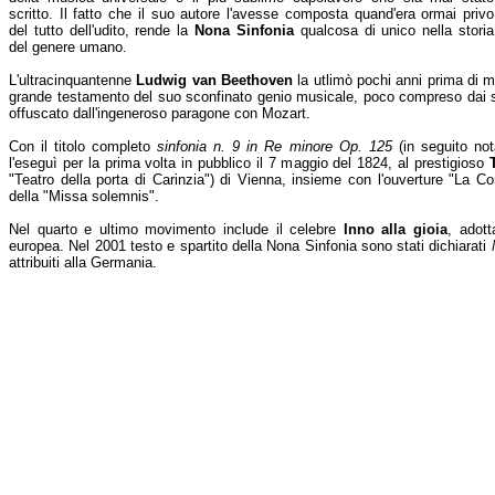
scritto. Il fatto che il suo autore l'avesse composta quand'era ormai privo
del tutto dell'udito, rende la
Nona Sinfonia
qualcosa di unico nella storia
del genere umano.
L'ultracinquantenne
Ludwig van Beethoven
la utlimò pochi anni prima di m
grande testamento del suo sconfinato genio musicale, poco compreso dai 
offuscato dall'ingeneroso paragone con Mozart.
Con il titolo completo
sinfonia n. 9 in Re minore Op. 125
(in seguito n
l'eseguì per la prima volta in pubblico il 7 maggio del 1824, al prestigioso
"Teatro della porta di Carinzia") di Vienna, insieme con l'ouverture "La Co
della "Missa solemnis".
Nel quarto e ultimo movimento include il celebre
Inno alla gioia
, adott
europea. Nel 2001 testo e spartito della Nona Sinfonia sono stati dichiarati
attribuiti alla Germania.