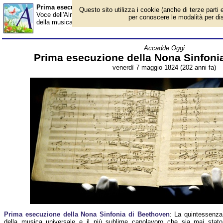
Prima esecuzione della Nona Sinfonia di Beethoven - Alma
Questo sito utilizza i cookie (anche di terze parti e
Voce dell'Almanacco del 7 maggio, per la rubrica 'Accadde Oggi'
per conoscere le modalità per disab
della musica universale e il più sublime capolavoro che sia mai sta
Accadde Oggi
Prima esecuzione della Nona Sinfoni
venerdì 7 maggio 1824 (202 anni fa)
Prima esecuzione della Nona Sinfonia di Beethoven
: La quintessenza
della musica universale e il più sublime capolavoro che sia mai stato