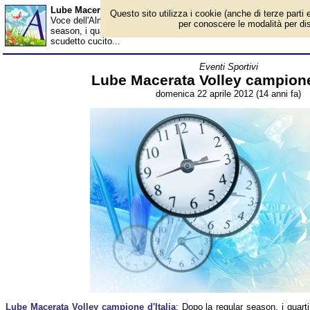
Lube Macerata Volley campione d'Italia - Almanacco
Questo sito utilizza i cookie (anche di terze parti e
Voce dell'Almanacco del 22 aprile, per la rubrica 'Eventi Sportivi
per conoscere le modalità per disab
season, i quarti di finale e le semifinali, in una gara unica al F
scudetto cucito...
Eventi Sportivi
Lube Macerata Volley campione 
domenica 22 aprile 2012 (14 anni fa)
Lube Macerata Volley campione d'Italia
: Dopo la regular season, i quarti