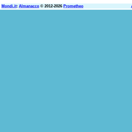
Mondi.it
:
Almanacco
© 2012-2026
Prometheo