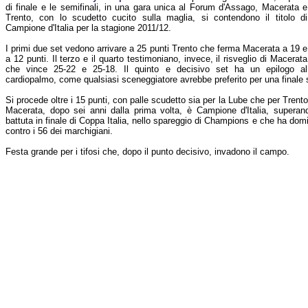
di finale e le semifinali, in una gara unica al Forum d'Assago, Macerata e
Trento, con lo scudetto cucito sulla maglia, si contendono il titolo di
Campione d'Italia per la stagione 2011/12.
I primi due set vedono arrivare a 25 punti Trento che ferma Macerata a 19 e
a 12 punti. Il terzo e il quarto testimoniano, invece, il risveglio di Macerata
che vince 25-22 e 25-18. Il quinto e decisivo set ha un epilogo al
cardiopalmo, come qualsiasi sceneggiatore avrebbe preferito per una finale 
Si procede oltre i 15 punti, con palle scudetto sia per la Lube che per Trent
Macerata, dopo sei anni dalla prima volta, è Campione d'Italia, superan
battuta in finale di Coppa Italia, nello spareggio di Champions e che ha dom
contro i 56 dei marchigiani.
Festa grande per i tifosi che, dopo il punto decisivo, invadono il campo.