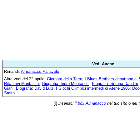
Vedi Anche
Rimandi:
Almanacco Pallavolo
Altre voci del 22 aprile:
Giornata della Terra
;
I Blues Brothers debuttano al 
Rita Levi-Montalcini
;
Biografia: Indro Montanelli
;
Biografia: Serena Dandini
Giani
;
Biografia: David Luiz
;
I Giochi Olimpici intermedi di Atene 1906
;
Dood
Smith
{!}
inserisci il
box Almanacco
nel tuo sito o nel 