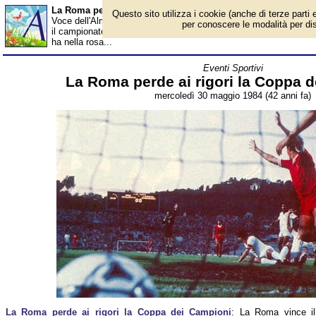
La Roma perde ai rigori la Coppa dei Campioni - Almanacco
Questo sito utilizza i cookie (anche di terze parti e
Voce dell'Almanacco del 30 maggio, per la rubrica 'Eventi Sporti
per conoscere le modalità per disab
il campionato 82/83 e pertanto partecipa alla Coppa dei Campion
ha nella rosa...
Eventi Sportivi
La Roma perde ai rigori la Coppa 
mercoledì 30 maggio 1984 (42 anni fa)
La Roma perde ai rigori la Coppa dei Campioni
: La Roma vince il