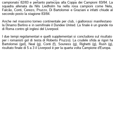
campionato 82/83 e pertanto partecipa alla Coppa dei Campioni 83/84. La
squadra allenata da Nils Liedholm ha nella rosa campioni come Nela,
Falcão, Conti, Cerezo, Pruzzo, Di Bartolomei e Graziani e infatti chiude al
secondo posto la stagione 83/84.
Anche nel massimo torneo continentale per club, i giallorossi manifestano i
la Dinamo Berlino e in semifinale il Dundee United. La finale è un grande risu
di Roma contro gli inglesi del Liverpool.
I due tempi regolamentari e quelli supplementari si concludono sul risultato di
per i romanisti gol di testa di Roberto Pruzzo). La crudele sfida ai rigori h
Bartolomei (gol), Neal (g), Conti (f), Souness (g), Righetti (g), Rush (g)
risultato finale di 5 a 3 il Liverpool è per la quarta volta Campione d'Europa.