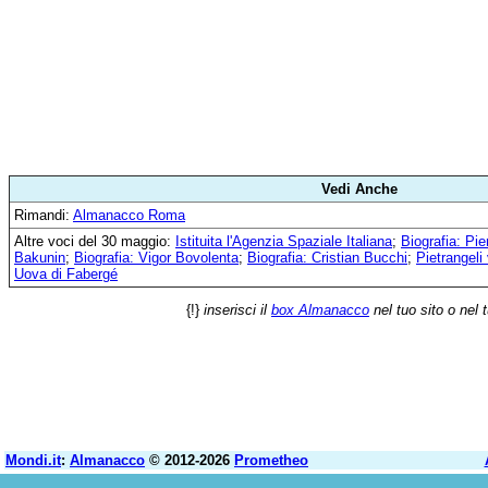
Vedi Anche
Rimandi:
Almanacco Roma
Altre voci del 30 maggio:
Istituita l'Agenzia Spaziale Italiana
;
Biografia: Pie
Bakunin
;
Biografia: Vigor Bovolenta
;
Biografia: Cristian Bucchi
;
Pietrangeli
Uova di Fabergé
{!}
inserisci il
box Almanacco
nel tuo sito o nel 
Mondi.it
:
Almanacco
© 2012-2026
Prometheo