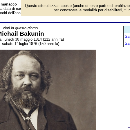
Almanacco
Questo sito utilizza i cookie (anche di terze parti e di profilazi
 la data di nascita, dove è nato, cosa ha fatto Michail Bakunin, rivoluzionario,
per conoscere le modalità per disabilitarli, ti 
i padri dell'anarchismo moderno. Breve biografia. Voce dell'Almanacco.
Nati in questo giorno
ichail Bakunin
San
ta: lunedì 30 maggio 1814 (212 anni fa)
San
 sabato 1° luglio 1876 (150 anni fa)