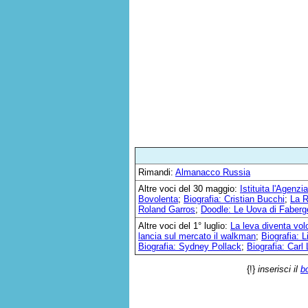
Rimandi:
Almanacco Russia
Altre voci del 30 maggio:
Istituita l'Agenzi
Bovolenta
;
Biografia: Cristian Bucchi
;
La R
Roland Garros
;
Doodle: Le Uova di Faberg
Altre voci del 1° luglio:
La leva diventa vol
lancia sul mercato il walkman
;
Biografia: L
Biografia: Sydney Pollack
;
Biografia: Carl
{!}
inserisci il
b