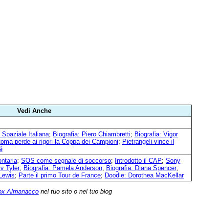
Vedi Anche
a Spaziale Italiana
;
Biografia: Piero Chiambretti
;
Biografia: Vigor
oma perde ai rigori la Coppa dei Campioni
;
Pietrangeli vince il
é
ontaria
;
SOS come segnale di soccorso
;
Introdotto il CAP
;
Sony
iv Tyler
;
Biografia: Pamela Anderson
;
Biografia: Diana Spencer
;
 Lewis
;
Parte il primo Tour de France
;
Doodle: Dorothea MacKellar
ox Almanacco
nel tuo sito o nel tuo blog