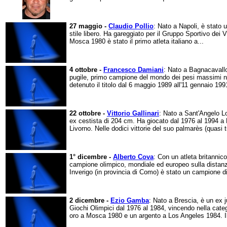
27 maggio -
Claudio Pollio
: Nato a Napoli, è stato u
stile libero. Ha gareggiato per il Gruppo Sportivo dei V
Mosca 1980 è stato il primo atleta italiano a...
4 ottobre -
Francesco Damiani
: Nato a Bagnacavallo
pugile, primo campione del mondo dei pesi massimi n
detenuto il titolo dal 6 maggio 1989 all'11 gennaio 1991
22 ottobre -
Vittorio Gallinari
: Nato a Sant'Angelo Lo
ex cestista di 204 cm. Ha giocato dal 1976 al 1994 a
Livorno. Nelle dodici vittorie del suo palmarès (quasi t
1° dicembre -
Alberto Cova
: Con un atleta britannico
campione olimpico, mondiale ed europeo sulla distanz
Inverigo (in provincia di Como) è stato un campione di 
2 dicembre -
Ezio Gamba
: Nato a Brescia, è un ex 
Giochi Olimpici dal 1976 al 1984, vincendo nella catego
oro a Mosca 1980 e un argento a Los Angeles 1984. Il