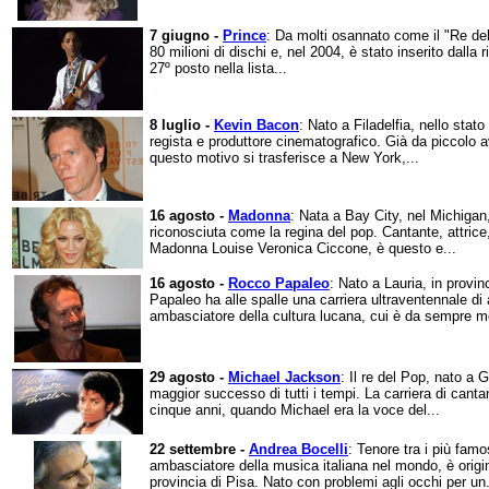
7 giugno -
Prince
: Da molti osannato come il "Re del
80 milioni di dischi e, nel 2004, è stato inserito dalla
27º posto nella lista...
8 luglio -
Kevin Bacon
: Nato a Filadelfia, nello stat
regista e produttore cinematografico. Già da piccolo av
questo motivo si trasferisce a New York,...
16 agosto -
Madonna
: Nata a Bay City, nel Michigan
riconosciuta come la regina del pop. Cantante, attrice
Madonna Louise Veronica Ciccone, è questo e...
16 agosto -
Rocco Papaleo
: Nato a Lauria, in provi
Papaleo ha alle spalle una carriera ultraventennale di 
ambasciatore della cultura lucana, cui è da sempre mo
29 agosto -
Michael Jackson
: Il re del Pop, nato a G
maggior successo di tutti i tempi. La carriera di canta
cinque anni, quando Michael era la voce del...
22 settembre -
Andrea Bocelli
: Tenore tra i più fa
ambasciatore della musica italiana nel mondo, è origin
provincia di Pisa. Nato con problemi agli occhi per un.