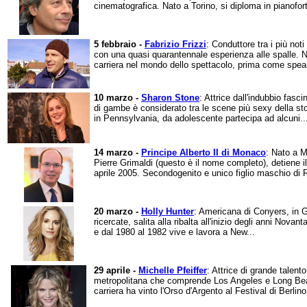
cinematografica. Nato a Torino, si diploma in pianofort
5 febbraio -
Fabrizio Frizzi
: Conduttore tra i più not
con una quasi quarantennale esperienza alle spalle. N
carriera nel mondo dello spettacolo, prima come speak
10 marzo -
Sharon Stone
: Attrice dall'indubbio fas
di gambe è considerato tra le scene più sexy della st
in Pennsylvania, da adolescente partecipa ad alcuni..
14 marzo -
Principe Alberto II di Monaco
: Nato a M
Pierre Grimaldi (questo è il nome completo), detiene il
aprile 2005. Secondogenito e unico figlio maschio di R
20 marzo -
Holly Hunter
: Americana di Conyers, in Ge
ricercate, salita alla ribalta all'inizio degli anni Novan
e dal 1980 al 1982 vive e lavora a New...
29 aprile -
Michelle Pfeiffer
: Attrice di grande talent
metropolitana che comprende Los Angeles e Long Beach
carriera ha vinto l'Orso d'Argento al Festival di Berlino