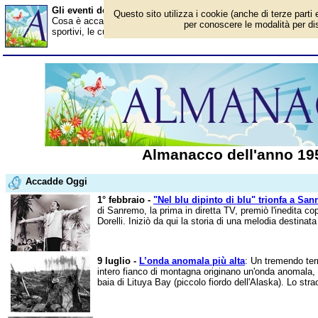
Gli eventi dell'anno 1958
Questo sito utilizza i cookie (anche di terze parti 
Cosa è accaduto nel 1958? Ecco gli avvenimenti in Italia e all'este
per conoscere le modalità per disa
sportivi, le curiosità. Scopri i personaggi famosi. Per conoscere t
Almanacco dell'anno 19
Accadde Oggi
1° febbraio -
"Nel blu dipinto di blu" trionfa a Sa
di Sanremo, la prima in diretta TV, premiò l'inedita
Dorelli. Iniziò da qui la storia di una melodia destinata
9 luglio -
L’onda anomala più alta
: Un tremendo ter
intero fianco di montagna originano un'onda anomala, a
baia di Lituya Bay (piccolo fiordo dell'Alaska). Lo stra