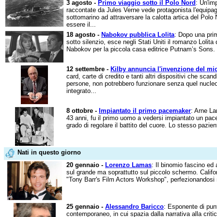
3 agosto -
Primo viaggio sotto il Polo Nord
: Un'im
raccontate da Jules Verne vede protagonista l'equipa
sottomarino ad attraversare la calotta artica del Polo
essere il...
18 agosto -
Nabokov pubblica Lolita
: Dopo una pri
sotto silenzio, esce negli Stati Uniti il romanzo Lolita 
Nabokov per la piccola casa editrice Putnam’s Sons. P
12 settembre -
Kilby annuncia l'invenzione del mi
card, carte di credito e tanti altri dispositivi che scand
persone, non potrebbero funzionare senza quel nucleo v
integrato...
8 ottobre -
Impiantato il primo pacemaker
: Arne La
43 anni, fu il primo uomo a vedersi impiantato un pace
grado di regolare il battito del cuore. Lo stesso pazient
Nati in questo giorno
20 gennaio -
Lorenzo Lamas
: Il binomio fascino ed 
sul grande ma soprattutto sul piccolo schermo. Califo
"Tony Barr's Film Actors Workshop", perfezionandosi n
25 gennaio -
Alessandro Baricco
: Esponente di punt
contemporaneo, in cui spazia dalla narrativa alla critic