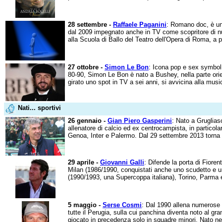
28 settembre -
Raffaele Paganini
: Romano doc, è un 
dal 2009 impegnato anche in TV come scopritore di nu
alla Scuola di Ballo del Teatro dell'Opera di Roma, a pa
27 ottobre -
Simon Le Bon
: Icona pop e sex symbol 
80-90, Simon Le Bon è nato a Bushey, nella parte orien
girato uno spot in TV a sei anni, si avvicina alla musi
Nati... sportivi
26 gennaio -
Gian Piero Gasperini
: Nato a Grugliasc
allenatore di calcio ed ex centrocampista, in particol
Genoa, Inter e Palermo. Dal 29 settembre 2013 torna s
29 aprile -
Giovanni Galli
: Difende la porta di Fiore
Milan (1986/1990, conquistati anche uno scudetto e 
(1990/1993, una Supercoppa italiana), Torino, Parma 
5 maggio -
Serse Cosmi
: Dal 1990 allena numerose 
tutte il Perugia, sulla cui panchina diventa noto al gr
giocato in precedenza solo in squadre minori. Nato ne