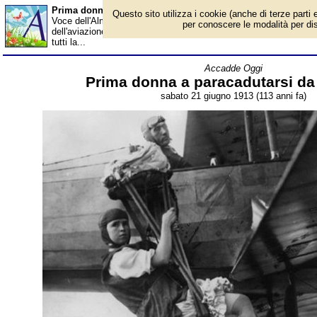
Prima donna a paracadutarsi da un aereo - Almanacco
Questo sito utilizza i cookie (anche di terze parti e
Voce dell'Almanacco del 21 giugno, per la rubrica 'Accadde Oggi'
per conoscere le modalità per disab
dell'aviazione statunitense il nome di Georgia Ann Thompson Broa
tutti la...
Accadde Oggi
Prima donna a paracadutarsi da
sabato 21 giugno 1913 (113 anni fa)