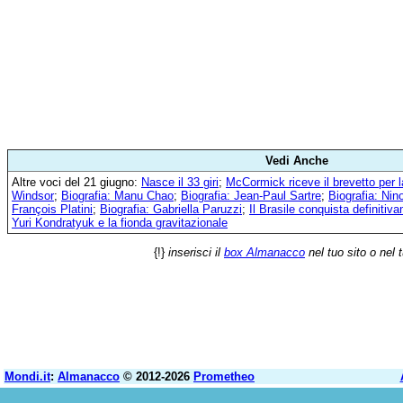
Vedi Anche
Altre voci del 21 giugno:
Nasce il 33 giri
;
McCormick riceve il brevetto per l
Windsor
;
Biografia: Manu Chao
;
Biografia: Jean-Paul Sartre
;
Biografia: Nin
François Platini
;
Biografia: Gabriella Paruzzi
;
Il Brasile conquista definiti
Yuri Kondratyuk e la fionda gravitazionale
{!}
inserisci il
box Almanacco
nel tuo sito o nel 
Mondi.it
:
Almanacco
© 2012-2026
Prometheo