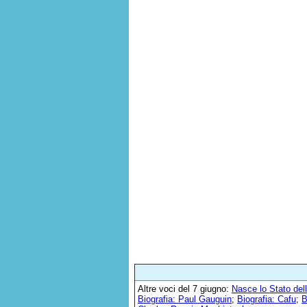
Altre voci del 7 giugno:
Nasce lo Stato dell
Biografia: Paul Gauguin
;
Biografia: Cafu
;
B