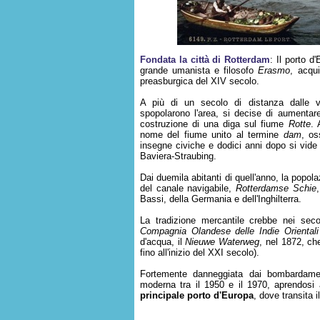
Fondata la città di Rotterdam
: Il porto d
grande umanista e filosofo
Erasmo
, acqui
preasburgica del XIV secolo.
A più di un secolo di distanza dalle vi
spopolarono l'area, si decise di aumentare 
costruzione di una diga sul fiume
Rotte
. 
nome del fiume unito al termine
dam
, os
insegne civiche e dodici anni dopo si vide ri
Baviera-Straubing.
Dai duemila abitanti di quell'anno, la popo
del canale navigabile,
Rotterdamse Schie
Bassi, della Germania e dell'Inghilterra.
La tradizione mercantile crebbe nei seco
Compagnia Olandese delle Indie Orientali
d'acqua, il
Nieuwe Waterweg
, nel 1872, ch
fino all'inizio del XXI secolo).
Fortemente danneggiata dai bombardamen
moderna tra il 1950 e il 1970, aprendosi al
principale porto d'Europa
, dove transita i