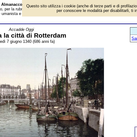
 - Almanacco
Questo sito utilizza i cookie (anche di terze parti e di profilazi
, per la rubrica 'Accadde Oggi'. Evento avvenuto 686 anni fa. Il porto d'Euro
per conoscere le modalità per disabilitarli, ti 
 umanista e filosofo Erasmo, acquisì la dignità di città...
Accadde Oggi
 la città di Rotterdam
San
edì 7 giugno 1340 (686 anni fa)