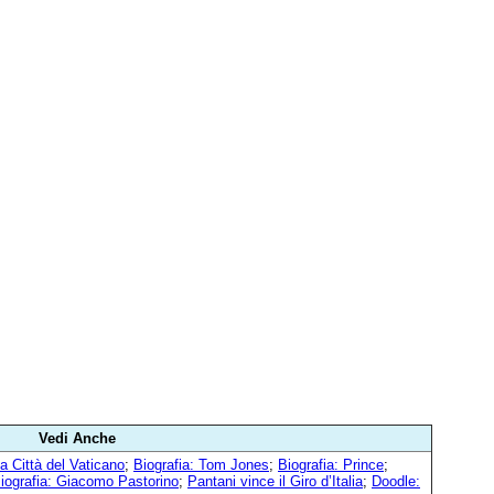
Vedi Anche
a Città del Vaticano
;
Biografia: Tom Jones
;
Biografia: Prince
;
iografia: Giacomo Pastorino
;
Pantani vince il Giro d’Italia
;
Doodle: