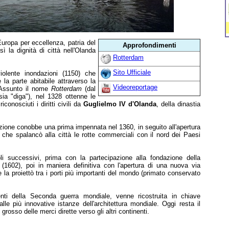
'Europa per eccellenza, patria del
Approfondimenti
sì la dignità di città nell'Olanda
Rotterdam
Sito Ufficiale
olente inondazioni (1150) che
la parte abitabile attraverso la
Videoreportage
Assunto il nome
Rotterdam
(dal
sia "diga"), nel 1328 ottenne le
conosciuti i diritti civili da
Guglielmo IV d'Olanda
, della dinastia
lazione conobbe una prima impennata nel 1360, in seguito all'apertura
, che spalancò alla città le rotte commerciali con il nord dei Paesi
li successivi, prima con la partecipazione alla fondazione della
(1602), poi in maniera definitiva con l'apertura di una nuova via
e la proiettò tra i porti più importanti del mondo (primato conservato
ti della Seconda guerra mondiale, venne ricostruita in chiave
le più innovative istanze dell'architettura mondiale. Oggi resta il
l grosso delle merci dirette verso gli altri continenti.