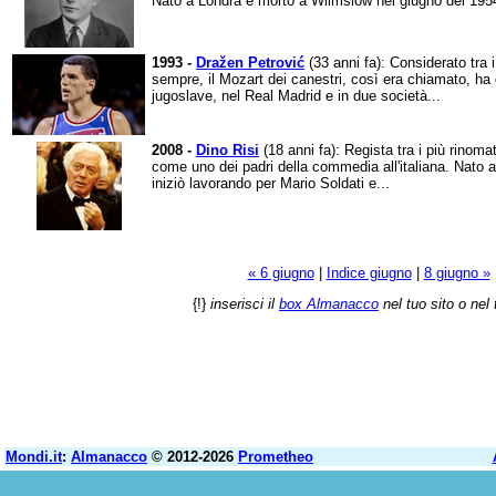
Nato a Londra e morto a Wilmslow nel giugno del 1954
1993 -
Dražen Petrović
(33 anni fa): Considerato tra i
sempre, il Mozart dei canestri, così era chiamato, ha
jugoslave, nel Real Madrid e in due società...
2008 -
Dino Risi
(18 anni fa): Regista tra i più rinomati
come uno dei padri della commedia all'italiana. Nato
iniziò lavorando per Mario Soldati e...
« 6 giugno
|
Indice giugno
|
8 giugno »
{!}
inserisci il
box Almanacco
nel tuo sito o nel 
Mondi.it
:
Almanacco
© 2012-2026
Prometheo