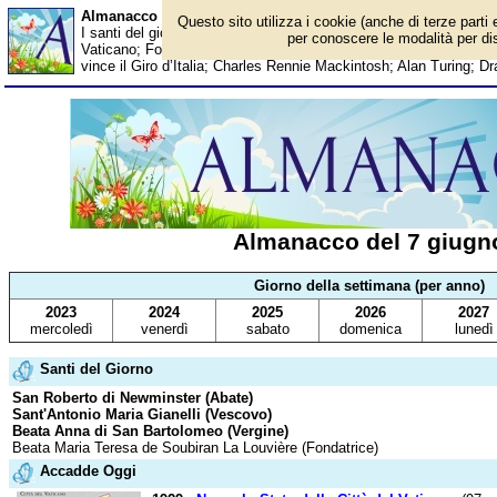
Almanacco del 7 giugno - Santi del giorno
Questo sito utilizza i cookie (anche di terze parti 
I santi del giorno, eventi storici, successi sportivi, anniversari e 
per conoscere le modalità per disa
Vaticano; Fondata la città di Rotterdam; Tom Jones; Prince; Pa
vince il Giro d’Italia; Charles Rennie Mackintosh; Alan Turing; D
Almanacco del 7 giugn
Giorno della settimana (per anno)
2023
2024
2025
2026
2027
mercoledì
venerdì
sabato
domenica
lunedì
Santi del Giorno
San Roberto di Newminster (Abate)
Sant'Antonio Maria Gianelli (Vescovo)
Beata Anna di San Bartolomeo (Vergine)
Beata Maria Teresa de Soubiran La Louvière (Fondatrice)
Accadde Oggi