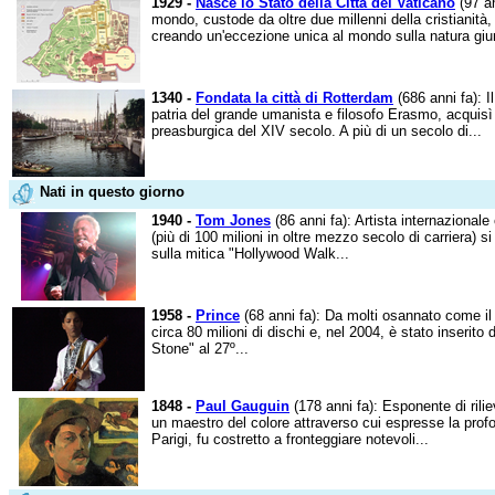
1929 -
Nasce lo Stato della Città del Vaticano
(97 an
mondo, custode da oltre due millenni della cristianità,
creando un'eccezione unica al mondo sulla natura giuri
1340 -
Fondata la città di Rotterdam
(686 anni fa): I
patria del grande umanista e filosofo Erasmo, acquisì l
preasburgica del XIV secolo. A più di un secolo di...
Nati in questo giorno
1940 -
Tom Jones
(86 anni fa): Artista internazionale
(più di 100 milioni in oltre mezzo secolo di carriera) 
sulla mitica "Hollywood Walk...
1958 -
Prince
(68 anni fa): Da molti osannato come il 
circa 80 milioni di dischi e, nel 2004, è stato inserito 
Stone" al 27º...
1848 -
Paul Gauguin
(178 anni fa): Esponente di rilie
un maestro del colore attraverso cui espresse la profo
Parigi, fu costretto a fronteggiare notevoli...