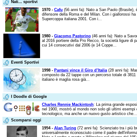
Nati... sportivi
1970 -
Cafu
(56 anni fa): Nato a San Paolo (Brasile), è
difensore della Roma e del Milan. Con i giallorossi ha
Supercoppa italiana 2001. Con i...
1980 -
Giacomo Pastorino
(46 anni fa): Nato a Savon
al 2016 portiere della Pro Recco, la società ligure di pa
cui 14 consecutivi dal 2006 (e 14 Coppe...
Eventi Sportivi
1998 -
Pantani vince il Giro d’Italia
(28 anni fa): Mar
composto da 22 tappe con un percorso totale di 3811 k
italiano è maglia rosa già...
I Doodle di Google
Charles Rennie Mackintosh
: La prima grande esposi
nel 1900, mostrò al mondo non solo gli ultimi esempi 
tecnologico, ma anche un nuovo gusto artistico che...
Scomparsi oggi
1954 -
Alan Turing
(72 anni fa): Scienziato tra i più b
universalmente riconosciuto come il padre dell'informatic