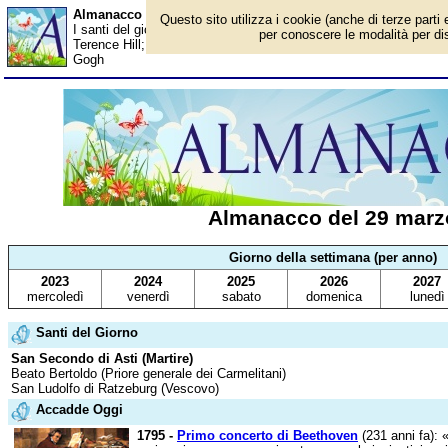
Almanacco del 29 marzo - Santi del giorno
Questo sito utilizza i cookie (anche di terze parti 
I santi del giorno, eventi storici, successi sportivi, anniversari 
per conoscere le modalità per disa
Terence Hill; Elle Macpherson; Rui Costa; Jennifer Capriati; Ses
Gogh
Almanacco del 29 marz
Giorno della settimana (per anno)
2023
2024
2025
2026
2027
mercoledì
venerdì
sabato
domenica
lunedì
Santi del Giorno
San Secondo di Asti (Martire)
Beato Bertoldo (Priore generale dei Carmelitani)
San Ludolfo di Ratzeburg (Vescovo)
Accadde Oggi
1795 -
Primo concerto di Beethoven
(231 anni fa): 