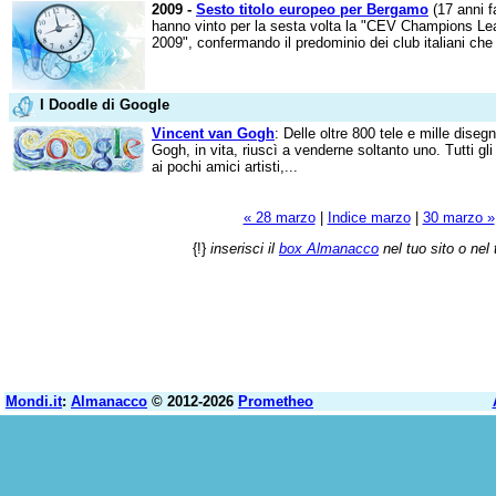
2009 -
Sesto titolo europeo per Bergamo
(17 anni f
hanno vinto per la sesta volta la "CEV Champions Lea
2009", confermando il predominio dei club italiani che 
I Doodle di Google
Vincent van Gogh
: Delle oltre 800 tele e mille diseg
Gogh, in vita, riuscì a venderne soltanto uno. Tutti gli 
ai pochi amici artisti,...
« 28 marzo
|
Indice marzo
|
30 marzo »
{!}
inserisci il
box Almanacco
nel tuo sito o nel 
Mondi.it
:
Almanacco
© 2012-2026
Prometheo