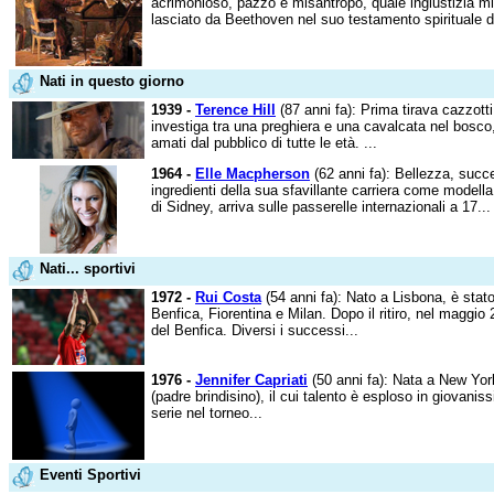
acrimonioso, pazzo e misantropo, quale ingiustizia m
lasciato da Beethoven nel suo testamento spirituale d
Nati in questo giorno
1939 -
Terence Hill
(87 anni fa): Prima tirava cazzott
investiga tra una preghiera e una cavalcata nel bosco,
amati dal pubblico di tutte le età. ...
1964 -
Elle Macpherson
(62 anni fa): Bellezza, succe
ingredienti della sua sfavillante carriera come modella,
di Sidney, arriva sulle passerelle internazionali a 17...
Nati... sportivi
1972 -
Rui Costa
(54 anni fa): Nato a Lisbona, è stat
Benfica, Fiorentina e Milan. Dopo il ritiro, nel maggio 2
del Benfica. Diversi i successi...
1976 -
Jennifer Capriati
(50 anni fa): Nata a New York,
(padre brindisino), il cui talento è esploso in giovanis
serie nel torneo...
Eventi Sportivi