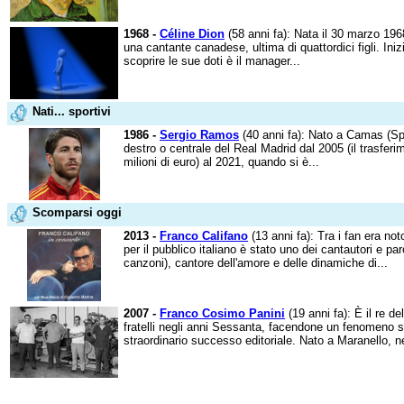
1968 -
Céline Dion
(58 anni fa): Nata il 30 marzo 19
una cantante canadese, ultima di quattordici figli. Ini
scoprire le sue doti è il manager...
Nati... sportivi
1986 -
Sergio Ramos
(40 anni fa): Nato a Camas (Spa
destro o centrale del Real Madrid dal 2005 (il trasferi
milioni di euro) al 2021, quando si è...
Scomparsi oggi
2013 -
Franco Califano
(13 anni fa): Tra i fan era not
per il pubblico italiano è stato uno dei cantautori e paro
canzoni), cantore dell'amore e delle dinamiche di...
2007 -
Franco Cosimo Panini
(19 anni fa): È il re de
fratelli negli anni Sessanta, facendone un fenomeno s
straordinario successo editoriale. Nato a Maranello, ne