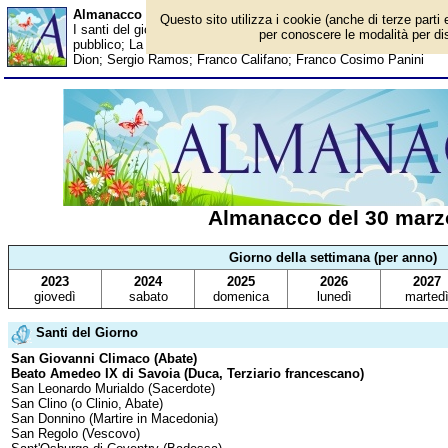
Almanacco del 30 marzo - Santi del giorno
Questo sito utilizza i cookie (anche di terze parti 
I santi del giorno, eventi storici, successi sportivi, anniversari e 
per conoscere le modalità per disa
pubblico; La Francia adotta il metro come unità di misura; Trac
Dion; Sergio Ramos; Franco Califano; Franco Cosimo Panini
Almanacco del 30 marz
Giorno della settimana (per anno)
2023
2024
2025
2026
2027
giovedì
sabato
domenica
lunedì
marted
Santi del Giorno
San Giovanni Climaco (Abate)
Beato Amedeo IX di Savoia (Duca, Terziario francescano)
San Leonardo Murialdo (Sacerdote)
San Clino (o Clinio, Abate)
San Donnino (Martire in Macedonia)
San Regolo (Vescovo)