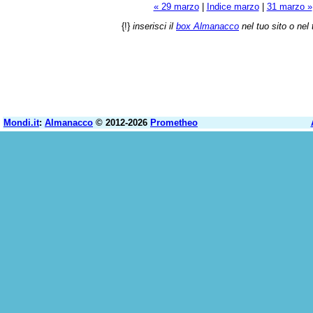
« 29 marzo
|
Indice marzo
|
31 marzo »
{!}
inserisci il
box Almanacco
nel tuo sito o nel 
Mondi.it
:
Almanacco
© 2012-2026
Prometheo