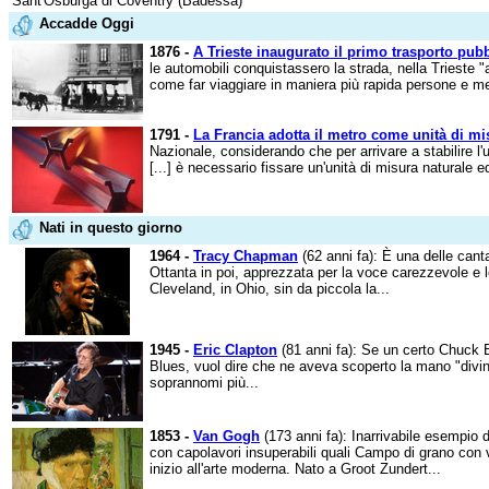
Sant'Osburga di Coventry (Badessa)
Accadde Oggi
1876 -
A Trieste inaugurato il primo trasporto pub
le automobili conquistassero la strada, nella Trieste "
come far viaggiare in maniera più rapida persone e merc
1791 -
La Francia adotta il metro come unità di mi
Nazionale, considerando che per arrivare a stabilire l'
[...] è necessario fissare un'unità di misura naturale ed
Nati in questo giorno
1964 -
Tracy Chapman
(62 anni fa): È una delle cantau
Ottanta in poi, apprezzata per la voce carezzevole e lo 
Cleveland, in Ohio, sin da piccola la...
1945 -
Eric Clapton
(81 anni fa): Se un certo Chuck Be
Blues, vuol dire che ne aveva scoperto la mano "divina"
soprannomi più...
1853 -
Van Gogh
(173 anni fa): Inarrivabile esempio d
con capolavori insuperabili quali Campo di grano con v
inizio all'arte moderna. Nato a Groot Zundert...