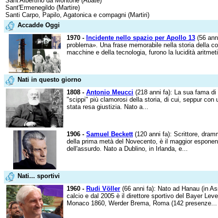
Sant'Albertino da Montone (Abate)
Sant'Ermenegildo (Martire)
Santi Carpo, Papilo, Agatonica e compagni (Martiri)
Accadde Oggi
1970 -
Incidente nello spazio per Apollo 13
(56 ann
problema». Una frase memorabile nella storia della co
macchine e della tecnologia, furono la lucidità aritmetic
Nati in questo giorno
1808 -
Antonio Meucci
(218 anni fa): La sua fama di 
"scippi" più clamorosi della storia, di cui, seppur con u
stata resa giustizia. Nato a...
1906 -
Samuel Beckett
(120 anni fa): Scrittore, dramm
della prima metà del Novecento, è il maggior esponen
dell'assurdo. Nato a Dublino, in Irlanda, e...
Nati... sportivi
1960 -
Rudi Völler
(66 anni fa): Nato ad Hanau (in As
calcio e dal 2005 è il direttore sportivo del Bayer Lev
Monaco 1860, Werder Brema, Roma (142 presenze...