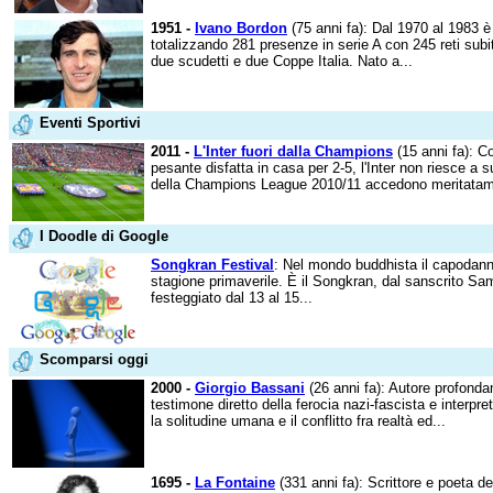
1951 -
Ivano Bordon
(75 anni fa): Dal 1970 al 1983 è 
totalizzando 281 presenze in serie A con 245 reti sub
due scudetti e due Coppe Italia. Nato a...
Eventi Sportivi
2011 -
L'Inter fuori dalla Champions
(15 anni fa): C
pesante disfatta in casa per 2-5, l'Inter non riesce a s
della Champions League 2010/11 accedono meritatamen
I Doodle di Google
Songkran Festival
: Nel mondo buddhista il capodanno
stagione primaverile. È il Songkran, dal sanscrito Sam
festeggiato dal 13 al 15...
Scomparsi oggi
2000 -
Giorgio Bassani
(26 anni fa): Autore profonda
testimone diretto della ferocia nazi-fascista e interpret
la solitudine umana e il conflitto fra realtà ed...
1695 -
La Fontaine
(331 anni fa): Scrittore e poeta d