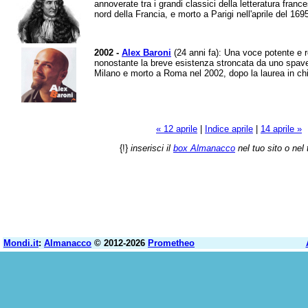
annoverate tra i grandi classici della letteratura fran
nord della Francia, e morto a Parigi nell'aprile del 1695
2002 -
Alex Baroni
(24 anni fa): Una voce potente e r
nonostante la breve esistenza stroncata da uno spave
Milano e morto a Roma nel 2002, dopo la laurea in ch
« 12 aprile
|
Indice aprile
|
14 aprile »
{!}
inserisci il
box Almanacco
nel tuo sito o nel 
Mondi.it
:
Almanacco
© 2012-2026
Prometheo