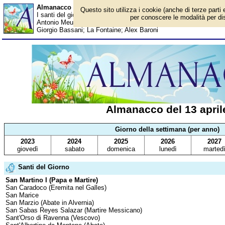
Almanacco del 13 aprile - Santi del giorno
Questo sito utilizza i cookie (anche di terze parti 
I santi del giorno, eventi storici, successi sportivi, anniversari e
per conoscere le modalità per disa
Antonio Meucci; Samuel Beckett; Rudi Völler; Ivano Bordon; L'In
Giorgio Bassani; La Fontaine; Alex Baroni
Almanacco del 13 april
Giorno della settimana (per anno)
2023
2024
2025
2026
2027
giovedì
sabato
domenica
lunedì
marted
Santi del Giorno
San Martino I (Papa e Martire)
San Caradoco (Eremita nel Galles)
San Marice
San Marzio (Abate in Alvernia)
San Sabas Reyes Salazar (Martire Messicano)
Sant'Orso di Ravenna (Vescovo)