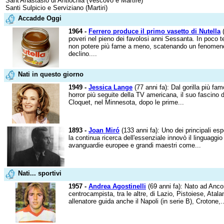
Sant'Anastasio di Antiochia (Vescovo e Martire)
Santi Sulpicio e Serviziano (Martiri)
Accadde Oggi
1964 -
Ferrero produce il primo vasetto di Nutella
(
poveri nel pieno dei favolosi anni Sessanta. In poco
non potere più farne a meno, scatenando un fenomen
declino....
Nati in questo giorno
1949 -
Jessica Lange
(77 anni fa): Dal gorilla più fa
horror più seguite della TV americana, il suo fascino 
Cloquet, nel Minnesota, dopo le prime...
1893 -
Joan Miró
(133 anni fa): Uno dei principali esp
la continua ricerca dell'essenziale innovò il linguaggio
avanguardie europee e grandi maestri come...
Nati... sportivi
1957 -
Andrea Agostinelli
(69 anni fa): Nato ad Ancon
centrocampista, tra le altre, di Lazio, Pistoiese, Atal
allenatore guida anche il Napoli (in serie B), Crotone,..