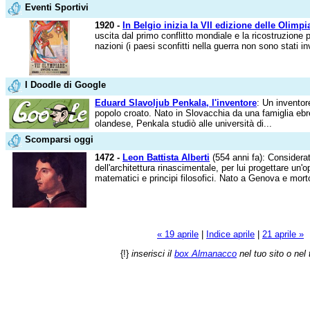
Eventi Sportivi
1920 -
In Belgio inizia la VII edizione delle Olimpi
uscita dal primo conflitto mondiale e la ricostruzione 
nazioni (i paesi sconfitti nella guerra non sono stati in
I Doodle di Google
Eduard Slavoljub Penkala, l'inventore
: Un inventore
popolo croato. Nato in Slovacchia da una famiglia ebre
olandese, Penkala studiò alle università di...
Scomparsi oggi
1472 -
Leon Battista Alberti
(554 anni fa): Considerat
dell'architettura rinascimentale, per lui progettare un'op
matematici e principi filosofici. Nato a Genova e morto
« 19 aprile
|
Indice aprile
|
21 aprile »
{!}
inserisci il
box Almanacco
nel tuo sito o nel 