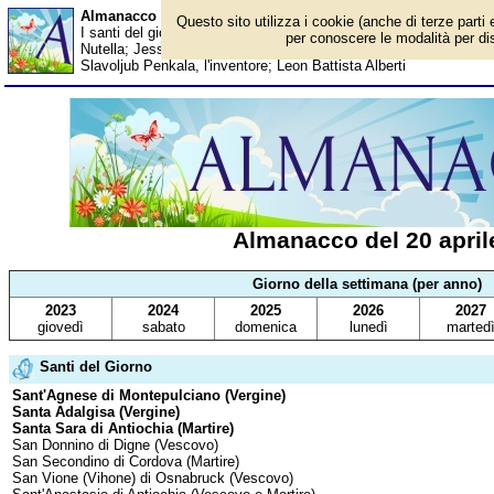
Almanacco del 20 aprile - Santi del giorno
Questo sito utilizza i cookie (anche di terze parti 
I santi del giorno, eventi storici, successi sportivi, anniversari e 
per conoscere le modalità per disa
Nutella; Jessica Lange; Joan Miró; Andrea Agostinelli; In Belgio i
Slavoljub Penkala, l'inventore; Leon Battista Alberti
Almanacco del 20 april
Giorno della settimana (per anno)
2023
2024
2025
2026
2027
giovedì
sabato
domenica
lunedì
marted
Santi del Giorno
Sant'Agnese di Montepulciano (Vergine)
Santa Adalgisa (Vergine)
Santa Sara di Antiochia (Martire)
San Donnino di Digne (Vescovo)
San Secondino di Cordova (Martire)
San Vione (Vihone) di Osnabruck (Vescovo)