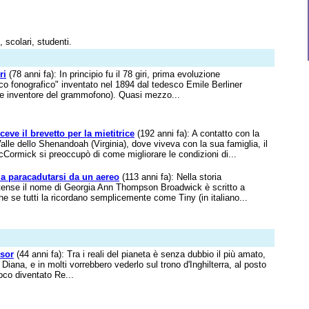
 scolari, studenti.
ri
(78 anni fa): In principio fu il 78 giri, prima evoluzione
o fonografico" inventato nel 1894 dal tedesco Emile Berliner
e inventore del grammofono). Quasi mezzo...
eve il brevetto per la mietitrice
(192 anni fa): A contatto con la
Valle dello Shenandoah (Virginia), dove viveva con la sua famiglia, il
Cormick si preoccupò di come migliorare le condizioni di...
a paracadutarsi da un aereo
(113 anni fa): Nella storia
nitense il nome di Georgia Ann Thompson Broadwick è scritto a
che se tutti la ricordano semplicemente come Tiny (in italiano...
sor
(44 anni fa): Tra i reali del pianeta è senza dubbio il più amato,
Diana, e in molti vorrebbero vederlo sul trono d'Inghilterra, al posto
oco diventato Re...