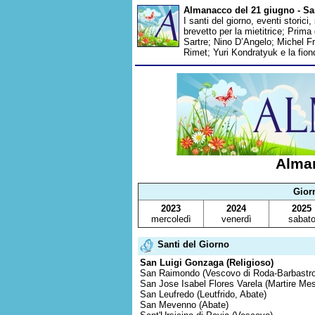
Almanacco del 21 giugno - San
I santi del giorno, eventi storici
brevetto per la mietitrice; Pri
Sartre; Nino D’Angelo; Michel Fr
Rimet; Yuri Kondratyuk e la fion
Alma
Gior
2023
2024
2025
mercoledì
venerdì
sabat
Santi del Giorno
San Luigi Gonzaga (Religioso)
San Raimondo (Vescovo di Roda-Barbastro
San Jose Isabel Flores Varela (Martire Me
San Leufredo (Leutfrido, Abate)
San Mevenno (Abate)