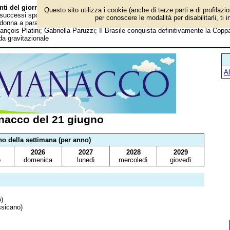
ti del giorno
Questo sito utilizza i cookie (anche di terze parti e di profilazi
, successi sportivi, anniversari e curiosità: Nasce il 33 giri; McCormick riceve i
per conoscere le modalità per disabilitarli, ti 
ma donna a paracadutarsi da un aereo; William Windsor; Manu Chao; Jean-Paul
ançois Platini; Gabriella Paruzzi; Il Brasile conquista definitivamente la Copp
da gravitazionale
A
nacco del 21 giugno
no della settimana (per anno)
2026
2027
2028
2029
o
domenica
lunedì
mercoledì
giovedì
)
ssicano)