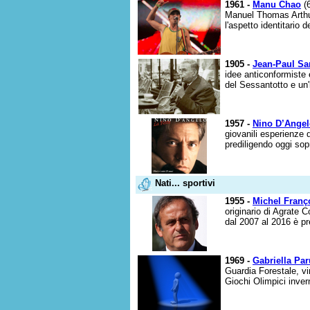
1961 -
Manu Chao
(6
Manuel Thomas Arthur
l'aspetto identitario 
1905 -
Jean-Paul Sar
idee anticonformiste 
del Sessantotto e un'
1957 -
Nino D’Ange
giovanili esperienze 
prediligendo oggi sopr
Nati... sportivi
1955 -
Michel Franço
originario di Agrate C
dal 2007 al 2016 è pr
1969 -
Gabriella Par
Guardia Forestale, vi
Giochi Olimpici invern