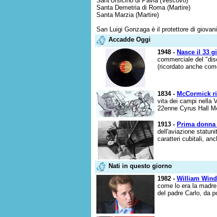
Sant'Ursicino di Pavia (Vescovo)
Santa Demetria di Roma (Martire)
Santa Marzia (Martire)
San Luigi Gonzaga è il protettore di giovani,
Accadde Oggi
1948 -
Nasce il 33 gi
commerciale del "disc
(ricordato anche com
1834 -
McCormick ric
vita dei campi nella 
22enne Cyrus Hall Mc
1913 -
Prima donna 
dell'aviazione statu
caratteri cubitali, an
Nati in questo giorno
1982 -
William Wind
come lo era la madre 
del padre Carlo, da p