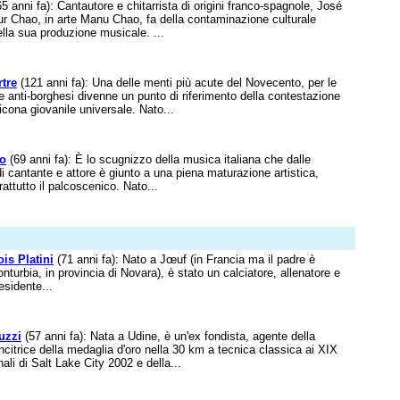
5 anni fa): Cantautore e chitarrista di origini franco-spagnole, José
 Chao, in arte Manu Chao, fa della contaminazione culturale
della sua produzione musicale. ...
tre
(121 anni fa): Una delle menti più acute del Novecento, per le
e anti-borghesi divenne un punto di riferimento della contestazione
icona giovanile universale. Nato...
lo
(69 anni fa): È lo scugnizzo della musica italiana che dalle
di cantante e attore è giunto a una piena maturazione artistica,
attutto il palcoscenico. Nato...
is Platini
(71 anni fa): Nato a Jœuf (in Francia ma il padre è
onturbia, in provincia di Novara), è stato un calciatore, allenatore e
esidente...
uzzi
(57 anni fa): Nata a Udine, è un'ex fondista, agente della
ncitrice della medaglia d'oro nella 30 km a tecnica classica ai XIX
ali di Salt Lake City 2002 e della...