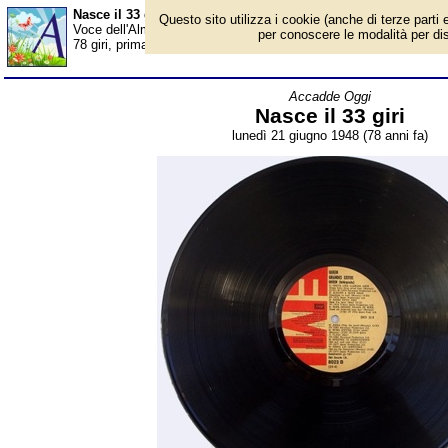
Nasce il 33 giri - Almanacco
Questo sito utilizza i cookie (anche di terze parti e
Voce dell'Almanacco del 21 giugno, per la rubrica 'Accadde Oggi'.
per conoscere le modalità per disab
78 giri, prima evoluzione commerciale del "disco fonografico" inv
Accadde Oggi
Nasce il 33 giri
lunedì 21 giugno 1948 (78 anni fa)