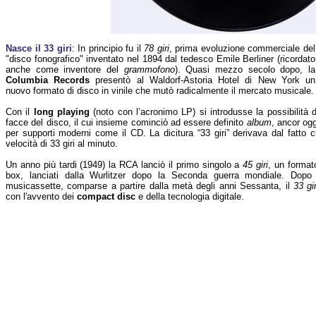
Nasce il 33 giri
: In principio fu il
78 giri
, prima evoluzione commerciale del
"disco fonografico" inventato nel 1894 dal tedesco Emile Berliner (ricordato
anche come inventore del
grammofono
). Quasi mezzo secolo dopo, la
Columbia Records
presentò al Waldorf-Astoria Hotel di New York un
nuovo formato di disco in vinile che mutò radicalmente il mercato musicale.
Con il
long playing
(noto con l’acronimo LP) si introdusse la possibilità d
facce del disco, il cui insieme cominciò ad essere definito
album
, ancor ogg
per supporti moderni come il CD. La dicitura “33 giri” derivava dal fatto c
velocità di 33 giri al minuto.
Un anno più tardi (1949) la RCA lanciò il primo singolo a
45 giri
, un format
box, lanciati dalla Wurlitzer dopo la Seconda guerra mondiale. Dopo 
musicassette, comparse a partire dalla metà degli anni Sessanta, il
33 gir
con l'avvento dei
compact disc
e della tecnologia digitale.