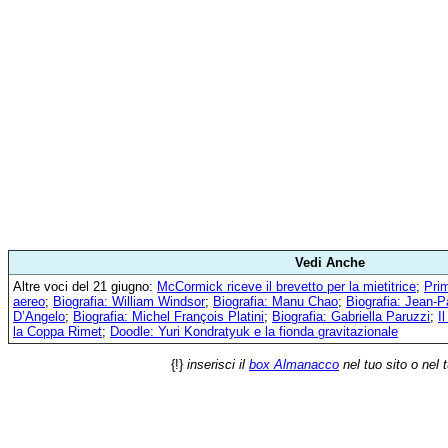
Vedi Anche
Altre voci del 21 giugno:
McCormick riceve il brevetto per la mietitrice
;
Pri
aereo
;
Biografia: William Windsor
;
Biografia: Manu Chao
;
Biografia: Jean-P
D’Angelo
;
Biografia: Michel François Platini
;
Biografia: Gabriella Paruzzi
;
I
la Coppa Rimet
;
Doodle: Yuri Kondratyuk e la fionda gravitazionale
{!}
inserisci il
box Almanacco
nel tuo sito o nel 