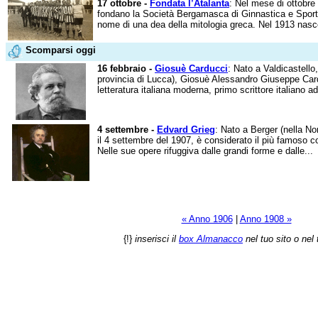
17 ottobre -
Fondata l’Atalanta
: Nel mese di ottobre 
fondano la Società Bergamasca di Ginnastica e Sports A
nome di una dea della mitologia greca. Nel 1913 nasc
Scomparsi oggi
16 febbraio -
Giosuè Carducci
: Nato a Valdicastello,
provincia di Lucca), Giosuè Alessandro Giuseppe Card
letteratura italiana moderna, primo scrittore italiano ad
4 settembre -
Edvard Grieg
: Nato a Berger (nella No
il 4 settembre del 1907, è considerato il più famoso 
Nelle sue opere rifuggiva dalle grandi forme e dalle...
« Anno 1906
|
Anno 1908 »
{!}
inserisci il
box Almanacco
nel tuo sito o nel 