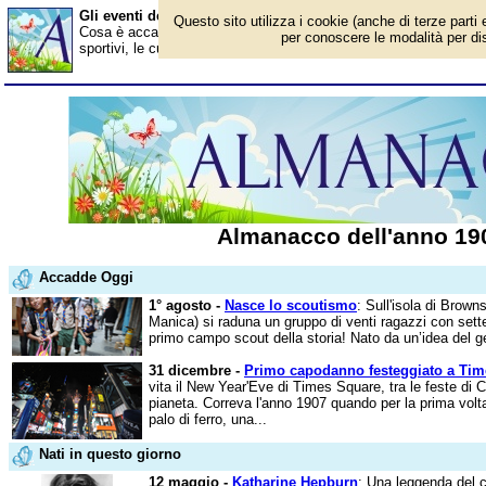
Gli eventi dell'anno 1907
Questo sito utilizza i cookie (anche di terze parti 
Cosa è accaduto nel 1907? Ecco gli avvenimenti in Italia e all'este
per conoscere le modalità per disa
sportivi, le curiosità. Scopri i personaggi famosi. Per conoscere t
Almanacco dell'anno 19
Accadde Oggi
1° agosto -
Nasce lo scoutismo
: Sull'isola di Brown
Manica) si raduna un gruppo di venti ragazzi con sette a
primo campo scout della storia! Nato da un’idea del ge
31 dicembre -
Primo capodanno festeggiato a Ti
vita il New Year'Eve di Times Square, tra le feste di
pianeta. Correva l'anno 1907 quando per la prima volt
palo di ferro, una...
Nati in questo giorno
12 maggio -
Katharine Hepburn
: Una leggenda del 