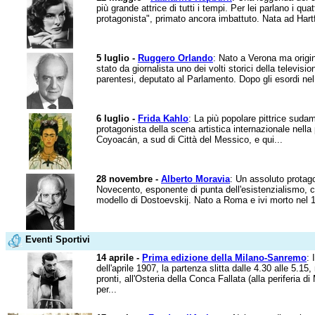
più grande attrice di tutti i tempi. Per lei parlano i qu
protagonista", primato ancora imbattuto. Nata ad Hartf
5 luglio -
Ruggero Orlando
: Nato a Verona ma origin
stato da giornalista uno dei volti storici della televisi
parentesi, deputato al Parlamento. Dopo gli esordi nel
6 luglio -
Frida Kahlo
: La più popolare pittrice suda
protagonista della scena artistica internazionale nel
Coyoacán, a sud di Città del Messico, e qui...
28 novembre -
Alberto Moravia
: Un assoluto protagon
Novecento, esponente di punta dell'esistenzialismo, cu
modello di Dostoevskij. Nato a Roma e ivi morto nel 19
Eventi Sportivi
14 aprile -
Prima edizione della Milano-Sanremo
: 
dell'aprile 1907, la partenza slitta dalle 4.30 alle 5.15
pronti, all'Osteria della Conca Fallata (alla periferia d
per...