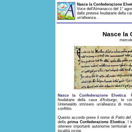
Nasce la Confederazione Elve
Voce dell'Almanacco del 1° agos
dalle pretese feudatarie della ca
un'alleanza...
Nasce la 
mercole
Nasce la Confederazione Elvetica
: P
feudatarie della casa d'Asburgo, le com
Unterwaldo strinsero un'alleanza di mutu
conflitto.
Questo accordo prese il nome di
Patto del 
della
prima Confederazione Elvetica
. I 
ottenere importanti autonomie territoriali e
località vicine.