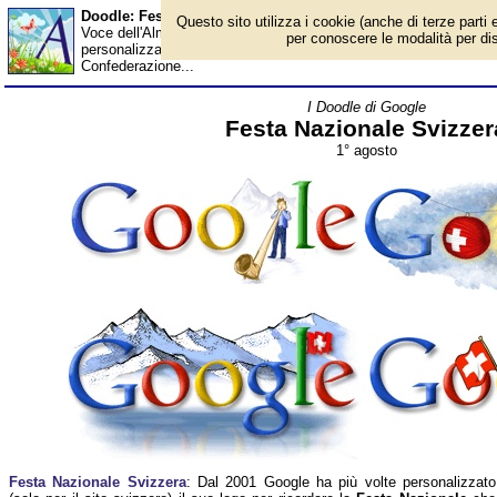
Doodle: Festa Nazionale Svizzera - Almanacco
Questo sito utilizza i cookie (anche di terze parti e
Voce dell'Almanacco del 1° agosto, per la rubrica 'I Doodle di Go
per conoscere le modalità per disab
personalizzato (solo per il sito svizzero) il suo logo per ricordar
Confederazione...
I Doodle di Google
Festa Nazionale Svizzer
1° agosto
Festa Nazionale Svizzera
: Dal 2001 Google ha più volte personalizzato