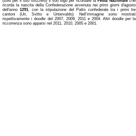
(solo per il sito svizzero) il suo logo per ricordare la
Festa Nazionale
che
ricorda la nascita della Confederazione avvenuta nei primi giorni d'agosto
dell'anno
1291
, con la stipulazione del Patto confederale tra i primi tre
cantoni (Uri, Svitto e Untervaldo). Nell’immagine sono mostrati
rispettivamente i doodle del 2007, 2009, 2011 e 2004. Altri doodle per la
riccorrenza sono apparsi nel 2011, 2010, 2005 e 2001.