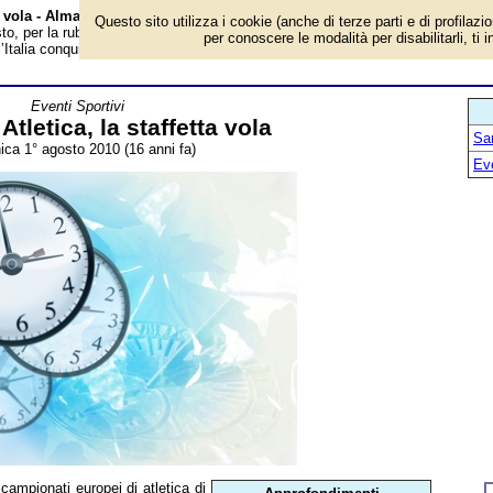
ta vola - Almanacco
Questo sito utilizza i cookie (anche di terze parti e di profilazi
o, per la rubrica 'Eventi Sportivi'. Evento avvenuto 16 anni fa. Nei campionat
per conoscere le modalità per disabilitarli, ti 
 l’Italia conquista un oro nella maratona femminile con Anna Incerti, medaglia..
Eventi Sportivi
Atletica, la staffetta vola
San
ca 1° agosto 2010 (16 anni fa)
Ev
 campionati europei di atletica di