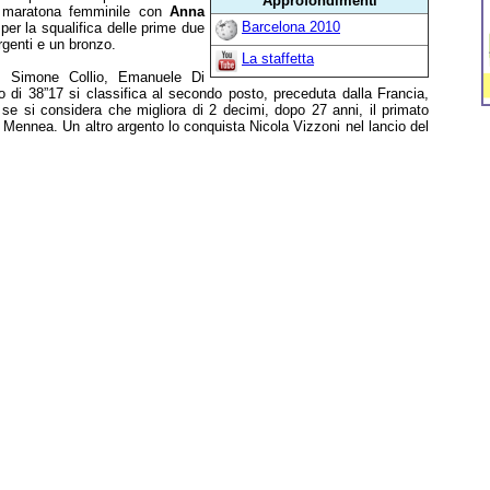
Approfondimenti
la maratona femminile con
Anna
Barcelona 2010
er la squalifica delle prime due
rgenti e un bronzo.
La staffetta
i, Simone Collio, Emanuele Di
 di 38”17 si classifica al secondo posto, preceduta dalla Francia,
 se si considera che migliora di 2 decimi, dopo 27 anni, il primato
i, Mennea. Un altro argento lo conquista Nicola Vizzoni nel lancio del