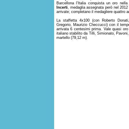
Barcellona l’Italia conquista un oro nel
Incerti
, medaglia assegnata però nel 2012 p
arrivate; completano il medagliere quattro a
La staffetta 4x100 (con Roberto Donat
Gregorio, Maurizio Checcucci) con il tempo
arrivata 6 centesimi prima. Vale quasi oro
italiano stabilito da Tilli, Simionato, Pavon
martello (79,12 m).