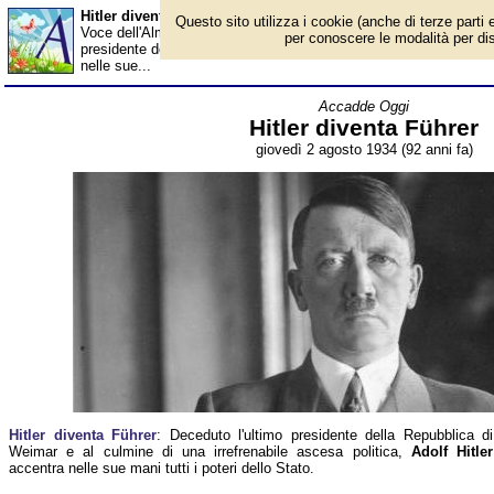
Hitler diventa Führer - Almanacco
Questo sito utilizza i cookie (anche di terze parti e
Voce dell'Almanacco del 2 agosto, per la rubrica 'Accadde Oggi'.
per conoscere le modalità per disab
presidente della Repubblica di Weimar e al culmine di una irrefren
nelle sue...
Accadde Oggi
Hitler diventa Führer
giovedì 2 agosto 1934 (92 anni fa)
Hitler diventa Führer
: Deceduto l'ultimo presidente della Repubblica di
Weimar e al culmine di una irrefrenabile ascesa politica,
Adolf Hitler
accentra nelle sue mani tutti i poteri dello Stato.