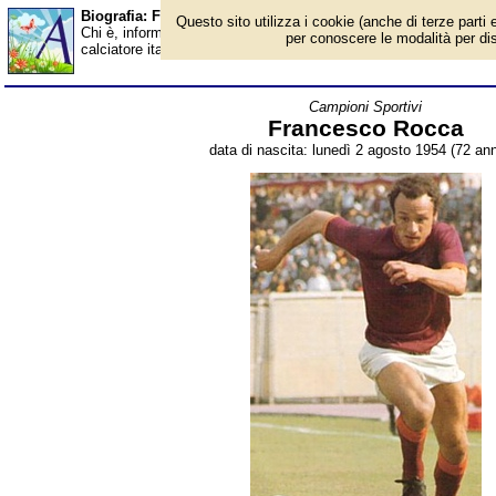
Biografia: Francesco Rocca - età - Almanacco
Questo sito utilizza i cookie (anche di terze parti e
Chi è, informazioni, foto, qual è la data di nascita, età, dove è
per conoscere le modalità per disab
calciatore italiano, allenatore e osservatore della Nazionale ital
Campioni Sportivi
Francesco Rocca
data di nascita: lunedì 2 agosto 1954 (72 ann