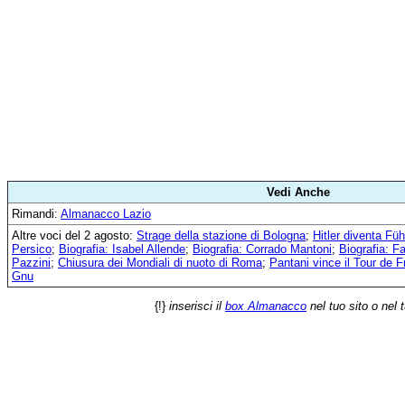
Vedi Anche
Rimandi:
Almanacco Lazio
Altre voci del 2 agosto:
Strage della stazione di Bologna
;
Hitler diventa Füh
Persico
;
Biografia: Isabel Allende
;
Biografia: Corrado Mantoni
;
Biografia: Fa
Pazzini
;
Chiusura dei Mondiali di nuoto di Roma
;
Pantani vince il Tour de 
Gnu
{!}
inserisci il
box Almanacco
nel tuo sito o nel 