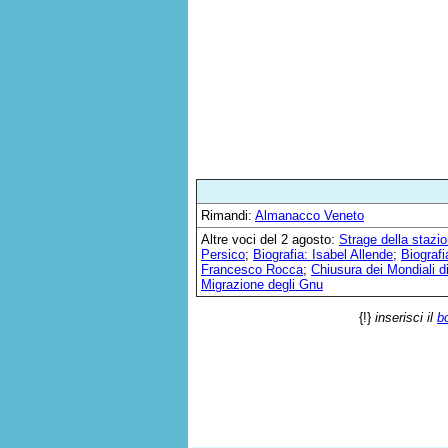
Rimandi:
Almanacco Veneto
Altre voci del 2 agosto:
Strage della stazi
Persico
;
Biografia: Isabel Allende
;
Biograf
Francesco Rocca
;
Chiusura dei Mondiali d
Migrazione degli Gnu
{!}
inserisci il
b