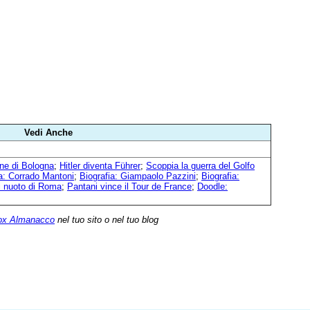
Vedi Anche
one di Bologna
;
Hitler diventa Führer
;
Scoppia la guerra del Golfo
ia: Corrado Mantoni
;
Biografia: Giampaolo Pazzini
;
Biografia:
i nuoto di Roma
;
Pantani vince il Tour de France
;
Doodle:
ox Almanacco
nel tuo sito o nel tuo blog