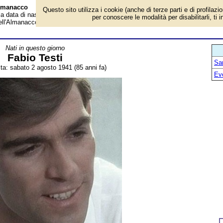
 Almanacco
Questo sito utilizza i cookie (anche di terze parti e di profilazi
 la data di nascita, età, dove è nato, cosa ha fatto Fabio Testi, attore e cantan
per conoscere le modalità per disabilitarli, ti 
dell'Almanacco.
Nati in questo giorno
Fabio Testi
San
ita: sabato 2 agosto 1941 (85 anni fa)
Ev