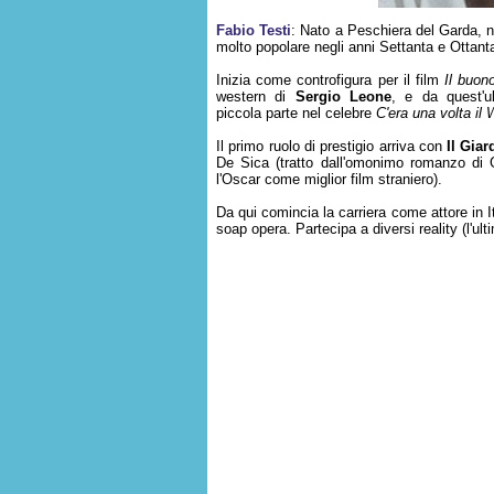
Fabio Testi
: Nato a Peschiera del Garda, ne
molto popolare negli anni Settanta e Ottant
Inizia come controfigura per il film
Il buono
western di
Sergio Leone
, e da quest'u
piccola parte nel celebre
C'era una volta il
Il primo ruolo di prestigio arriva con
Il Giar
De Sica (tratto dall'omonimo romanzo di 
l'Oscar come miglior film straniero).
Da qui comincia la carriera come attore in Ita
soap opera. Partecipa a diversi reality (l'ul