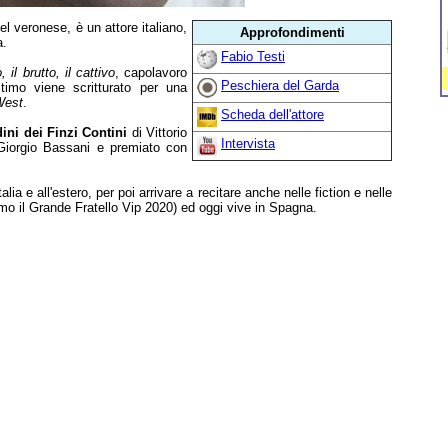
l veronese, è un attore italiano,
Approfondimenti
a.
Fabio Testi
, il brutto, il cattivo
, capolavoro
Peschiera del Garda
ltimo viene scritturato per una
 West
.
Scheda dell'attore
dini dei Finzi Contini
di Vittorio
Intervista
Giorgio Bassani e premiato con
lia e all'estero, per poi arrivare a recitare anche nelle fiction e nelle
timo il Grande Fratello Vip 2020) ed oggi vive in Spagna.