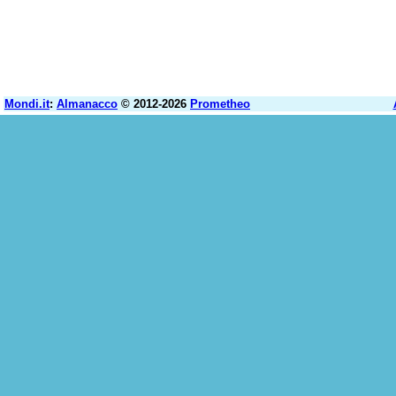
Mondi.it
:
Almanacco
© 2012-2026
Prometheo