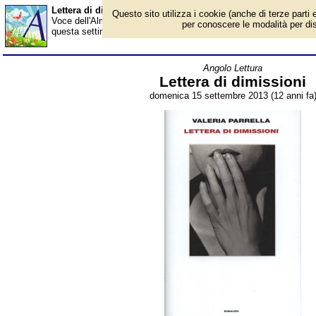
Lettera di dimissioni - Almanacco
Questo sito utilizza i cookie (anche di terze parti e
Voce dell'Almanacco del 15 settembre, per la rubrica 'Angolo Le
per conoscere le modalità per disab
questa settimana la lettura del libro "Lettera di dimissioni", ultimo
Angolo Lettura
Lettera di dimissioni
domenica 15 settembre 2013 (12 anni fa