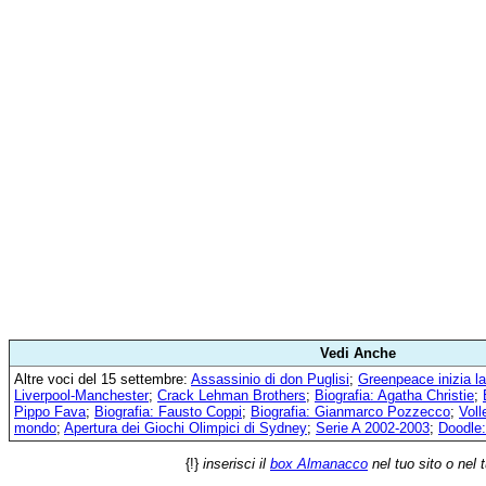
Vedi Anche
Altre voci del 15 settembre:
Assassinio di don Puglisi
;
Greenpeace inizia la
Liverpool-Manchester
;
Crack Lehman Brothers
;
Biografia: Agatha Christie
;
Pippo Fava
;
Biografia: Fausto Coppi
;
Biografia: Gianmarco Pozzecco
;
Voll
mondo
;
Apertura dei Giochi Olimpici di Sydney
;
Serie A 2002-2003
;
Doodle: 
{!}
inserisci il
box Almanacco
nel tuo sito o nel 