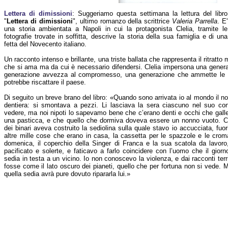
Lettera di dimissioni
: Suggeriamo questa settimana la lettura del libro
"
Lettera di dimissioni
", ultimo romanzo della scrittrice
Valeria Parrella
. E'
una storia ambientata a Napoli in cui la protagonista Clelia, tramite le
fotografie trovate in soffitta, descrive la storia della sua famiglia e di una
fetta del Novecento italiano.
Un racconto intenso e brillante, una triste ballata che rappresenta il ritratto m
che si ama ma da cui è necessario difendersi. Clelia impersona una gene
generazione avvezza al compromesso, una generazione che ammette le pr
potrebbe riscattare il paese.
Di seguito un breve brano del libro: «Quando sono arrivata io al mondo il no
dentiera: si smontava a pezzi. Li lasciava la sera ciascuno nel suo con
vedere, ma noi nipoti lo sapevamo bene che c’erano denti e occhi che gallegg
una pasticca, e che quello che dormiva doveva essere un nonno vuoto. C
dei binari aveva costruito la sediolina sulla quale stavo io accucciata, fuo
altre mille cose che erano in casa, la cassetta per le spazzole e le crom
domenica, il coperchio della Singer di Franca e la sua scatola da lavo
pacificato e solerte, e faticavo a farlo coincidere con l’uomo che il gio
sedia in testa a un vicino. Io non conoscevo la violenza, e dai racconti te
fosse come il lato oscuro dei pianeti, quello che per fortuna non si vede
quella sedia avrà pure dovuto ripararla lui.»