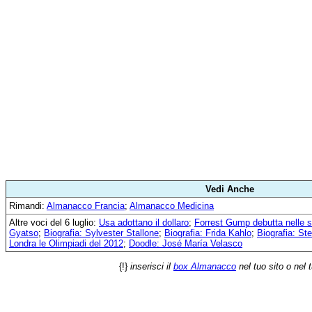
Vedi Anche
Rimandi:
Almanacco Francia
;
Almanacco Medicina
Altre voci del 6 luglio:
Usa adottano il dollaro
;
Forrest Gump debutta nelle 
Gyatso
;
Biografia: Sylvester Stallone
;
Biografia: Frida Kahlo
;
Biografia: Ste
Londra le Olimpiadi del 2012
;
Doodle: José María Velasco
{!}
inserisci il
box Almanacco
nel tuo sito o nel 