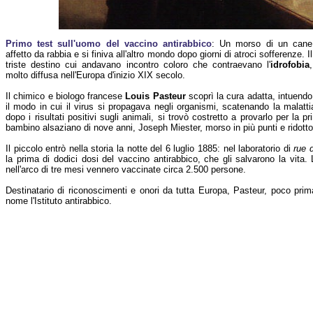
Primo test sull'uomo del vaccino antirabbico
: Un morso di un cane
affetto da rabbia e si finiva all'altro mondo dopo giorni di atroci sofferenze. Il
triste destino cui andavano incontro coloro che contraevano l'
idrofobia
,
molto diffusa nell'Europa d'inizio XIX secolo.
Il chimico e biologo francese
Louis Pasteur
scoprì la cura adatta, intuendo
il modo in cui il virus si propagava negli organismi, scatenando la malatti
dopo i risultati positivi sugli animali, si trovò costretto a provarlo per la
bambino alsaziano di nove anni, Joseph Miester, morso in più punti e ridotto 
Il piccolo entrò nella storia la notte del 6 luglio 1885: nel laboratorio di
rue 
la prima di dodici dosi del vaccino antirabbico, che gli salvarono la vita.
nell'arco di tre mesi vennero vaccinate circa 2.500 persone.
Destinatario di riconoscimenti e onori da tutta Europa, Pasteur, poco prima
nome l'Istituto antirabbico.