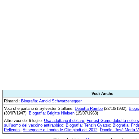
Vedi Anche
Rimandi:
Biografia: Arnold Schwarzenegger
Voci che parlano di Sylvester Stallone:
Debutta Rambo
(22/10/1982);
Biogr
(30/07/1947);
Biografia: Brigitte Nielsen
(15/07/1963)
Altre voci del 6 luglio:
Usa adottano il dollaro
;
Forrest Gump debutta nelle 
sull'uomo del vaccino antirabbico
;
Biografia: Tenzin Gyatso
;
Biografia: Fri
Pellegrini
;
Assegnate a Londra le Olimpiadi del 2012
;
Doodle: José María V