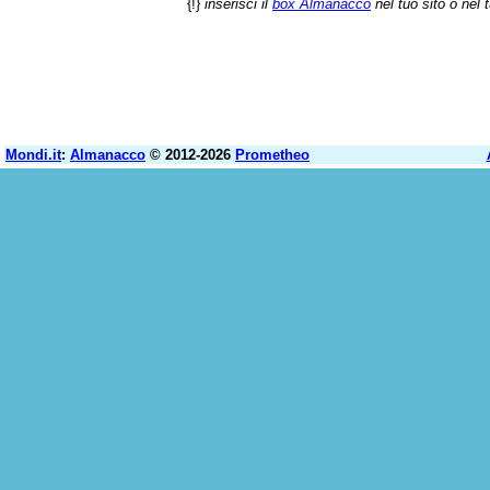
{!}
inserisci il
box Almanacco
nel tuo sito o nel 
Mondi.it
:
Almanacco
© 2012-2026
Prometheo