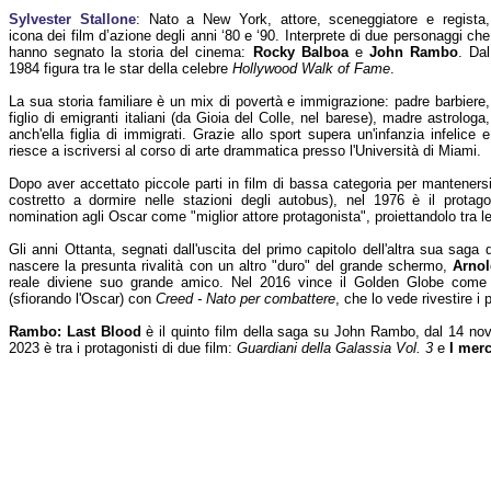
Sylvester Stallone
: Nato a New York, attore, sceneggiatore e regista,
icona dei film d’azione degli anni ‘80 e ‘90. Interprete di due personaggi che
hanno segnato la storia del cinema:
Rocky Balboa
e
John Rambo
. Dal
1984 figura tra le star della celebre
Hollywood Walk of Fame
.
La sua storia familiare è un mix di povertà e immigrazione: padre barbiere,
figlio di emigranti italiani (da Gioia del Colle, nel barese), madre astrologa,
anch'ella figlia di immigrati. Grazie allo sport supera un'infanzia infelice e
riesce a iscriversi al corso di arte drammatica presso l'Università di Miami.
Dopo aver accettato piccole parti in film di bassa categoria per mantener
costretto a dormire nelle stazioni degli autobus), nel 1976 è il protag
nomination agli Oscar come "miglior attore protagonista", proiettandolo tra l
Gli anni Ottanta, segnati dall'uscita del primo capitolo dell'altra sua sag
nascere la presunta rivalità con un altro "duro" del grande schermo,
Arno
reale diviene suo grande amico. Nel 2016 vince il Golden Globe come "
(sfiorando l'Oscar) con
Creed - Nato per combattere
, che lo vede rivestire i
Rambo: Last Blood
è il quinto film della saga su John Rambo, dal 14 nov
2023 è tra i protagonisti di due film:
Guardiani della Galassia Vol. 3
e
I mer