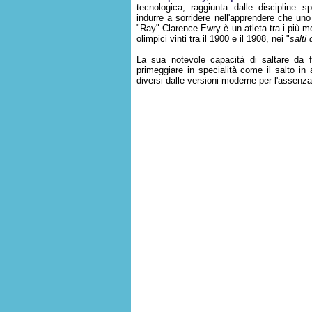
tecnologica, raggiunta dalle discipline s
indurre a sorridere nell'apprendere che u
"Ray" Clarence Ewry è un atleta tra i più med
olimpici vinti tra il 1900 e il 1908, nei "
salti
La sua notevole capacità di saltare da f
primeggiare in specialità come il salto in 
diversi dalle versioni moderne per l'assenza 