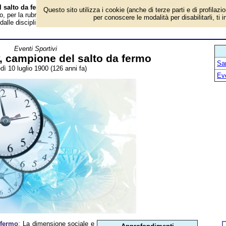
l salto da fermo - Almanacco
Questo sito utilizza i cookie (anche di terze parti e di profilazi
o, per la rubrica 'Eventi Sportivi'. Evento avvenuto 126 anni fa. La dimensione
per conoscere le modalità per disabilitarli, ti 
alle discipline sportive nel terzo millennio, può indurre a sorridere...
Eventi Sportivi
y, campione del salto da fermo
San
dì 10 luglio 1900 (126 anni fa)
Ev
 fermo
: La dimensione sociale e