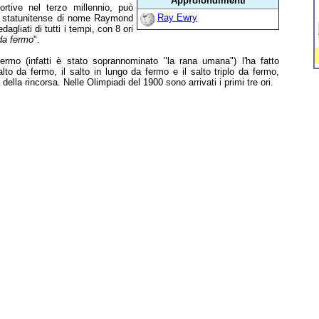
Approfondimenti
portive nel terzo millennio, può
Ray Ewry
no statunitense di nome Raymond
agliati di tutti i tempi, con 8 ori
 da fermo
".
ermo (infatti è stato soprannominato "la rana umana") l'ha fatto
alto da fermo, il salto in lungo da fermo e il salto triplo da fermo,
della rincorsa. Nelle Olimpiadi del 1900 sono arrivati i primi tre ori.