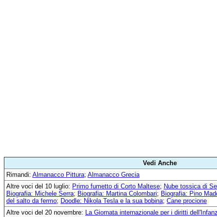
Vedi Anche
Rimandi:
Almanacco Pittura
;
Almanacco Grecia
Altre voci del 10 luglio:
Primo fumetto di Corto Maltese
;
Nube tossica di S
Biografia: Michele Serra
;
Biografia: Martina Colombari
;
Biografia: Pino Mad
del salto da fermo
;
Doodle: Nikola Tesla e la sua bobina
;
Cane procione
Altre voci del 20 novembre:
La Giornata internazionale per i diritti dell'Infa