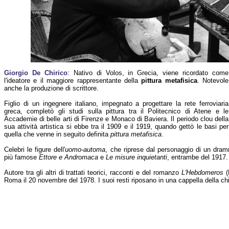
Giorgio De Chirico
: Nativo di Volos, in Grecia, viene ricordato come
l'ideatore e il maggiore rappresentante della
pittura metafisica
. Notevole
anche la produzione di scrittore.
Figlio di un ingegnere italiano, impegnato a progettare la rete ferroviaria
greca, completò gli studi sulla pittura tra il Politecnico di Atene e le
Accademie di belle arti di Firenze e Monaco di Baviera. Il periodo clou della
sua attività artistica si ebbe tra il 1909 e il 1919, quando gettò le basi per
quella che venne in seguito definita
pittura metafisica
.
Celebri le figure dell'
uomo-automa
, che riprese dal personaggio di un dramm
più famose
Ettore e Andromaca
e
Le misure inquietanti
, entrambe del 1917.
Autore tra gli altri di trattati teorici, racconti e del romanzo
L'Hebdomeros
(
Roma il 20 novembre del 1978. I suoi resti riposano in una cappella della c