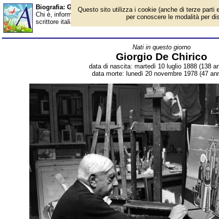
Biografia: Giorgio De Chirico - Almanacco
Questo sito utilizza i cookie (anche di terze parti e
Chi è, informazioni, foto, qual è la data di nascita, dove è nato, 
per conoscere le modalità per disab
scrittore italiano, ideatore della pittura metafisica. Breve biogra
Nati in questo giorno
Giorgio De Chirico
data di nascita: martedì 10 luglio 1888 (138 an
data morte: lunedì 20 novembre 1978 (47 ann