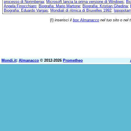
processo di Norimberga
;
Microsoft lancia la prima versione di Windows
;
Bi
Angela Finocchiaro
;
Biografia: Mario Martone
;
Biografia: Kristian Ghedina
;
Biografia: Eduardo Vargas
;
Mondiali di ritmica di Bruxelles 1992
;
Ippopota
{!}
inserisci il
box Almanacco
nel tuo sito o nel 
Mondi.it
:
Almanacco
© 2012-2026
Prometheo