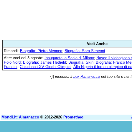
Vedi Anche
Rimandi:
Biografia: Pietro Mennea
;
Biografia: Sara Simeoni
Altre voci del 3 agosto:
Inaugurata la Scala di Milano
;
Nasce il videogioco
Polo Nord
;
Biografia: James Hetfield
;
Biografia: Skin
;
Biografia: Franco Men
Francini
;
Chiudono i XV Giochi Olimpici
;
Alla Nigeria il torneo olimpico di ca
{!}
inserisci il
box Almanacco
nel tuo sito o nel 
Mondi.it
:
Almanacco
© 2012-2026
Prometheo