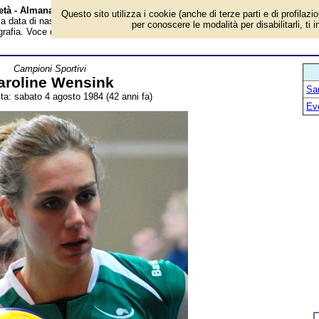
 età - Almanacco
Questo sito utilizza i cookie (anche di terze parti e di profilazi
 la data di nascita, età, dove è nato, cosa ha fatto Caroline Wensink, ex
per conoscere le modalità per disabilitarli, ti 
grafia. Voce dell'Almanacco.
Campioni Sportivi
aroline Wensink
San
ita: sabato 4 agosto 1984 (42 anni fa)
Ev