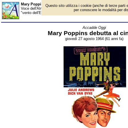
Mary Poppins debutta al cinema - Almanacco
Questo sito utilizza i cookie (anche di terze parti e
Voce dell'Almanacco del 27 agosto, per la rubrica 'Accadde Oggi'
per conoscere le modalità per disab
"vento dell'Est" e aggrappata a un ombrello, atterra nel cuore d
Accadde Oggi
Mary Poppins debutta al c
giovedì 27 agosto 1964 (61 anni fa)