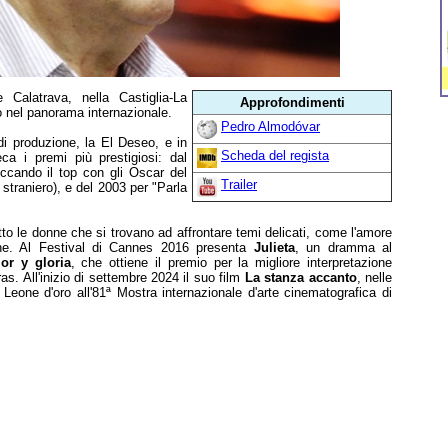
Calatrava, nella Castiglia-La
Approfondimenti
o nel panorama internazionale.
Pedro Almodóvar
di produzione, la El Deseo, e in
Scheda del regista
eca i premi più prestigiosi: dal
occando il top con gli Oscar del
Trailer
 straniero), e del 2003 per "Parla
o le donne che si trovano ad affrontare temi delicati, come l'amore
one. Al Festival di Cannes 2016 presenta
Julieta
, un dramma al
or y gloria
, che ottiene il premio per la migliore interpretazione
s. All'inizio di settembre 2024 il suo film
La stanza accanto
, nelle
 Leone d'oro all'81ª Mostra internazionale d'arte cinematografica di