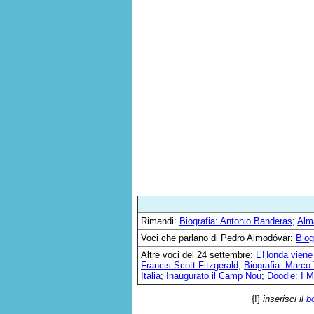
Rimandi:
Biografia: Antonio Banderas
;
Alm
Voci che parlano di Pedro Almodóvar:
Biog
Altre voci del 24 settembre:
L’Honda viene
Francis Scott Fitzgerald
;
Biografia: Marco 
Italia
;
Inaugurato il Camp Nou
;
Doodle: I 
{!}
inserisci il
b