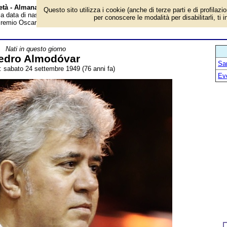
 età - Almanacco
Questo sito utilizza i cookie (anche di terze parti e di profilazi
 la data di nascita, età, dove è nato, cosa ha fatto Pedro Almodóvar, regista e
per conoscere le modalità per disabilitarli, ti 
Premio Oscar. Breve biografia. Voce dell'Almanacco.
Nati in questo giorno
edro Almodóvar
San
a: sabato 24 settembre 1949 (76 anni fa)
Ev