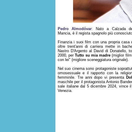
Pedro Almodóvar
: Nato a Calzada de 
Mancia, è il regista spagnolo più conosciut
Finanzia i suoi film con una propria casa 
oltre trent'anni di carriera mette in bach
Nastro D'Argento al David di Donatello, t
2000, per
Tutto su mia madre
(miglior film
con lei" (migliore sceneggiatura originale).
Nel suo cinema sono protagoniste soprattutt
omosessuale e il rapporto con la religi
femminile. Tre anni dopo vi presenta
Dol
maschile per il protagonista Antonio Bandera
sale italiane dal 5 dicembre 2024, vince il
Venezia.