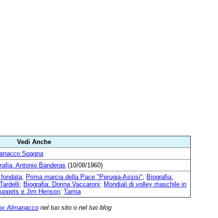
Vedi Anche
anacco Spagna
rafia: Antonio Banderas
(10/08/1960)
 fondata
;
Prima marcia della Pace "Perugia-Assisi"
;
Biografia:
Tardelli
;
Biografia: Dorina Vaccaroni
;
Mondiali di volley maschile in
Muppets e Jim Henson
;
Tamia
ox Almanacco
nel tuo sito o nel tuo blog