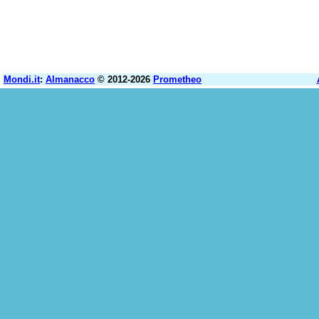
Mondi.it
:
Almanacco
© 2012-2026
Prometheo