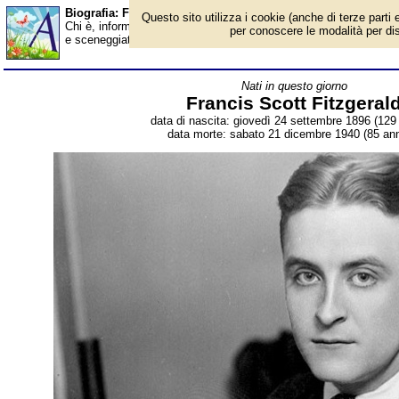
Biografia: Francis Scott Fitzgerald - Almanacco
Questo sito utilizza i cookie (anche di terze parti e
Chi è, informazioni, foto, qual è la data di nascita, dove è nato, 
per conoscere le modalità per disab
e sceneggiatore americano. Breve biografia. Voce dell'Almanacc
Nati in questo giorno
Francis Scott Fitzgeral
data di nascita: giovedì 24 settembre 1896 (129 
data morte: sabato 21 dicembre 1940 (85 ann