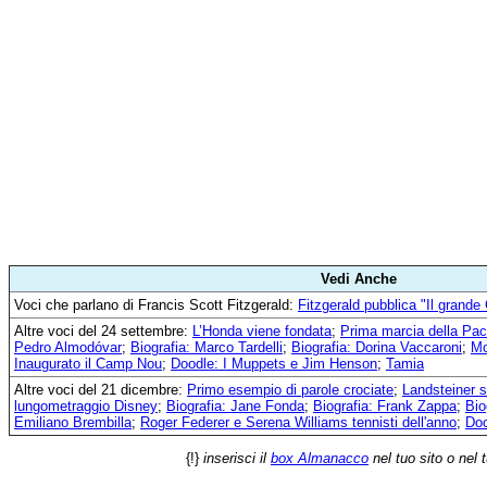
Vedi Anche
Voci che parlano di Francis Scott Fitzgerald:
Fitzgerald pubblica "Il grande
Altre voci del 24 settembre:
L’Honda viene fondata
;
Prima marcia della Pac
Pedro Almodóvar
;
Biografia: Marco Tardelli
;
Biografia: Dorina Vaccaroni
;
Mo
Inaugurato il Camp Nou
;
Doodle: I Muppets e Jim Henson
;
Tamia
Altre voci del 21 dicembre:
Primo esempio di parole crociate
;
Landsteiner s
lungometraggio Disney
;
Biografia: Jane Fonda
;
Biografia: Frank Zappa
;
Bio
Emiliano Brembilla
;
Roger Federer e Serena Williams tennisti dell'anno
;
Doo
{!}
inserisci il
box Almanacco
nel tuo sito o nel 