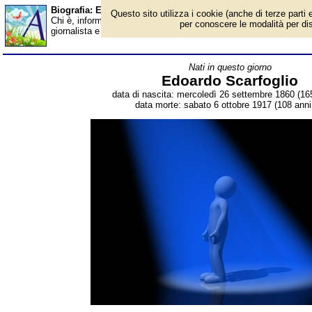
Biografia: Edoardo Scarfoglio - Almanacco
Questo sito utilizza i cookie (anche di terze parti e
Chi è, informazioni, foto, qual è la data di nascita, dove è nato,
per conoscere le modalità per disab
giornalista e scrittore italiano. Breve biografia. Voce dell'Almana
Nati in questo giorno
Edoardo Scarfoglio
data di nascita: mercoledì 26 settembre 1860 (165
data morte: sabato 6 ottobre 1917 (108 anni