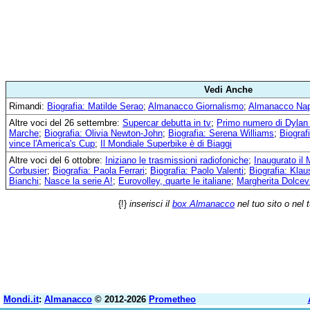
Vedi Anche
Rimandi:
Biografia: Matilde Serao
;
Almanacco Giornalismo
;
Almanacco Nap
Altre voci del 26 settembre:
Supercar debutta in tv
;
Primo numero di Dylan
Marche
;
Biografia: Olivia Newton-John
;
Biografia: Serena Williams
;
Biograf
vince l'America's Cup
;
Il Mondiale Superbike è di Biaggi
Altre voci del 6 ottobre:
Iniziano le trasmissioni radiofoniche
;
Inaugurato il
Corbusier
;
Biografia: Paola Ferrari
;
Biografia: Paolo Valenti
;
Biografia: Klau
Bianchi
;
Nasce la serie A!
;
Eurovolley, quarte le italiane
;
Margherita Dolcev
{!}
inserisci il
box Almanacco
nel tuo sito o nel 
Mondi.it
:
Almanacco
© 2012-2026
Prometheo