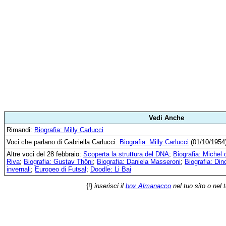
Vedi Anche
Rimandi:
Biografia: Milly Carlucci
Voci che parlano di Gabriella Carlucci:
Biografia: Milly Carlucci
(01/10/1954
Altre voci del 28 febbraio:
Scoperta la struttura del DNA
;
Biografia: Michel
Riva
;
Biografia: Gustav Thöni
;
Biografia: Daniela Masseroni
;
Biografia: Din
invernali
;
Europeo di Futsal
;
Doodle: Li Bai
{!}
inserisci il
box Almanacco
nel tuo sito o nel 