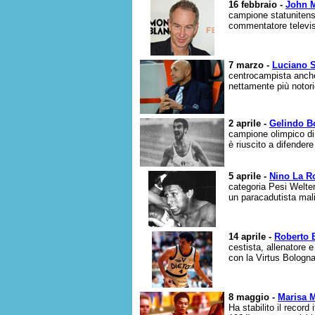
16 febbraio -
John 
campione statunitense
commentatore televis
7 marzo -
Luciano S
centrocampista anche
nettamente più notori
2 aprile -
Gelindo B
campione olimpico di 
è riuscito a difendere
5 aprile -
Nino La R
categoria Pesi Welter,
un paracadutista mali
14 aprile -
Roberto 
cestista, allenatore e
con la Virtus Bologna
8 maggio -
Marisa 
Ha stabilito il record