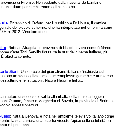
n provincia di Firenze. Non vedente dalla nascita, da bambino
 in un istituto per ciechi, come egli stesso ha...
urie
: Britannico di Oxford, per il pubblico è Dr House, il camice
geniale del piccolo schermo, che ha interpretato nell'omonima serie
2004 al 2012. Vincitore di due...
illo
: Nato ad Afragola, in provincia di Napoli, il vero nome è Marco
nome d'arte Toni Servillo figura tra le star del cinema italiano, più
 È altrettanto noto...
arlo Siani
: Un simbolo del giornalismo italiano d'inchiesta sul
e ha saputo scandagliare nelle sue complesse gerarchie e attraverso
uest'ultimo e le istituzioni. Nato a Napoli e figlio...
Cantautore di successo, salito alla ribalta della musica leggera
li anni Ottanta, è nato a Margherita di Savoia, in provincia di Barletta-
piccolo appassionato di...
Russo
: Nata a Genova, è nota nell'ambiente televisivo italiano come
mentre la sua carriera di attrice ha vissuto l'apice della celebrità tra
anta e i primi anni...