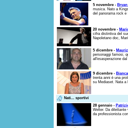
5 novembre -
Bryan
musica. Nato a Kingst
del panorama rock e l
20 novembre -
Mari
cifra distintiva del s
Napoletano doc, Mario
5 dicembre -
Mauriz
personaggi famosi, que
all'esasperazione dal
9 dicembre -
Bianca
trenta anni è una pro
su Mediaset. Nata a R
Nati... sportivi
28 gennaio -
Patrizi
Welter. Da dilettante
da professionista conq