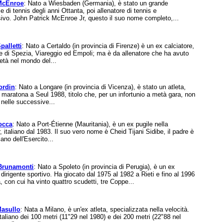
McEnroe
: Nato a Wiesbaden (Germania), è stato un grande
 di tennis degli anni Ottanta, poi allenatore di tennis e
ivo. John Patrick McEnroe Jr, questo il suo nome completo,...
palletti
: Nato a Certaldo (in provincia di Firenze) è un ex calciatore,
 di Spezia, Viareggio ed Empoli; ma è da allenatore che ha avuto
età nel mondo del...
ordin
: Nato a Longare (in provincia di Vicenza), è stato un atleta,
maratona a Seul 1988, titolo che, per un infortunio a metà gara, non
 nelle successive...
occa
: Nato a Port-Étienne (Mauritania), è un ex pugile nella
 italiano dal 1983. Il suo vero nome è Cheid Tijani Sidibe, il padre è
ano dell'Esercito...
Brunamonti
: Nato a Spoleto (in provincia di Perugia), è un ex
 dirigente sportivo. Ha giocato dal 1975 al 1982 a Rieti e fino al 1996
, con cui ha vinto quattro scudetti, tre Coppe...
Masullo
: Nata a Milano, è un'ex atleta, specializzata nella velocità.
 italiano dei 100 metri (11"29 nel 1980) e dei 200 metri (22"88 nel