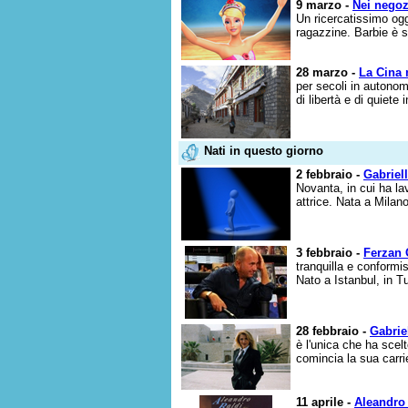
9 marzo -
Nei negoz
Un ricercatissimo ogg
ragazzine. Barbie è s
28 marzo -
La Cina 
per secoli in autonomi
di libertà e di quiete
Nati in questo giorno
2 febbraio -
Gabriel
Novanta, in cui ha la
attrice. Nata a Milan
3 febbraio -
Ferzan 
tranquilla e conformi
Nato a Istanbul, in Tu
28 febbraio -
Gabrie
è l'unica che ha scelt
comincia la sua carrie
11 aprile -
Aleandro