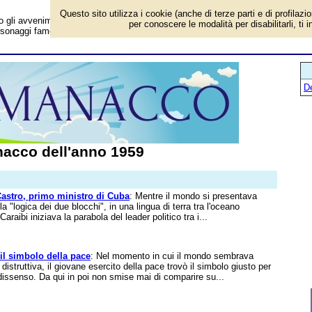
Questo sito utilizza i cookie (anche di terze parti e di profilazi
i avvenimenti in Italia e all'estero, chi è nato, gli eventi storici, i successi
per conoscere le modalità per disabilitarli, ti 
personaggi famosi. Per conoscere tutto sul 1959 (67 anni fa).
D
acco dell'anno 1959
Castro, primo ministro di Cuba
: Mentre il mondo si presentava
a "logica dei due blocchi", in una lingua di terra tra l'oceano
Caraibi iniziava la parabola del leader politico tra i...
 il simbolo della pace
: Nel momento in cui il mondo sembrava
a distruttiva, il giovane esercito della pace trovò il simbolo giusto per
 dissenso. Da qui in poi non smise mai di comparire su...