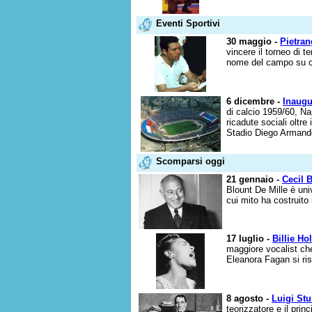
Eventi Sportivi
30 maggio -
Pietran
vincere il torneo di t
nome del campo su cui
6 dicembre -
Inaugu
di calcio 1959/60, N
ricadute sociali oltre
Stadio Diego Armando
Scomparsi oggi
21 gennaio -
Cecil B
Blount De Mille è un
cui mito ha costruito
17 luglio -
Billie Ho
maggiore vocalist che
Eleanora Fagan si risc
8 agosto -
Luigi Stu
teorizzatore e il prin