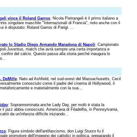
geli vince il Roland Garros
: Nicola Pietrangeli è il primo italiano a
ennis singolare maschile "Internazionali di Francia", noto anche con il
 è disputato: Roland Garros di Parigi. ...
rato lo Stadio Diego Armando Maradona di Napoli
: Campionato
apoli-Juventus, match che avrà sempre una certa importanza e
 i confini del calcio. Questo passa alla storia perché inaugura lo
...
. DeMille
: Nato ad Ashfield, nel sud-ovest del Massachusetts, Cecil
iversalmente conosciuto come il padre del cinema di Hollywood, il
 metaforicamente e materialmente con la sua...
liday
: Soprannominata anche Lady Day, per molti è stata la
 il jazz abbia conosciuto. Americana di Filadelfia, in Pennsylvania,
attò da un'infanzia difficile iniziando...
rzo
: Figura simbolo dell'antifascismo, don Luigi Sturzo fu il
cipale promotore dell'impegno dei cattolici in politica, preparando il