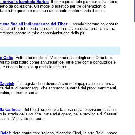
i arriva la bambola Barbie
: Il primo giocattolo glamour della storia.
etto da collezione. Un modello estetico per tre generazioni di
tato tutto questo e continua ad esserlo confermando il suo...
mette fine all'indipendenza del Tibet
: Il popolo tibetano ha vissuto
a sul tetto del mondo, tra spiritualità e lavoro della terra. Un clima
 infrantosi contro le mire espansionistiche della più...
la Golia
: Volto storico della TV commerciale degli anni Ottanta e
vorato soprattuto come annunciatrice, oltre che come conduttrice e
o, è ancora bambina quando fa il primo...
Özpetek
: È il regista delle diversità che scompaginano l'esistenza
sta dei suoi personaggi, che scoprono la verità dei propri sentimenti.
rchia, si trasferisce a...
lla Carlucci
: Del trio di sorelle più famoso della televisione italiana,
o la strada della politica. Nata ad Alghero, nella provincia di Sassari,
ra in TV private per poi...
 Baldi
: Noto cantautore italiano, Aleandro Civai, in arte Baldi, nasce