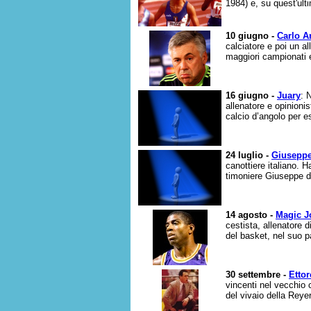
1984) e, su quest'ulti
10 giugno -
Carlo A
calciatore e poi un al
maggiori campionati e
16 giugno -
Juary
: 
allenatore e opinioni
calcio d’angolo per e
24 luglio -
Giusepp
canottiere italiano. H
timoniere Giuseppe di
14 agosto -
Magic 
cestista, allenatore d
del basket, nel suo 
30 settembre -
Etto
vincenti nel vecchio 
del vivaio della Reye