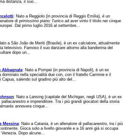
ma distanza, il suo...
ncelotti
: Nato a Reggiolo (in provincia di Reggio Emilia), è un
lenatore di primissimo piano: l'unico ad aver vinto il titolo nei cinque
uropei. Dal primo luglio 2016 al settembre...
Nato a São João de Meriti (Brasile), è un ex calciatore, attualmente
sta televisivo. Famoso il suo danzare attorno alla bandierina del
sultare dopo un...
e Abbagnale
: Nato a Pompei (in provincia di Napoli), è un ex
a dominato nella specialità due con, con il fratello Carmine e il
 Capua, salendo sul gradino più alto del...
Johnson
: Nato a Lansing (capitale del Michigan, negli USA), è un ex
i pallacanestro e imprenditore. Tra i più grandi giocatori della storia
palmarés annovera cinque...
re Messina
: Nato a Catania, è un allenatore di pallacanestro, tra i più
continente. Gioca solo a livello giovanile e a 16 anni già si occupa
r Venezia. Dopo alcune...