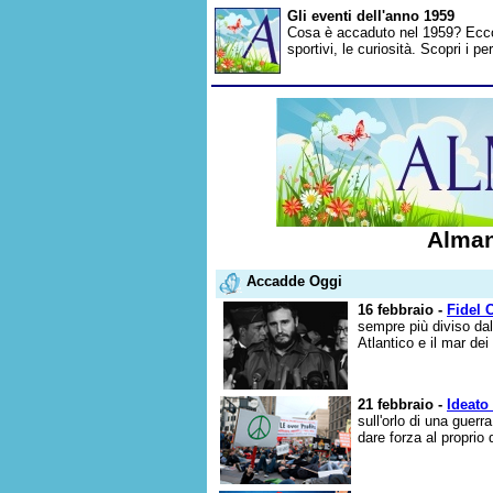
Gli eventi dell'anno 1959
Cosa è accaduto nel 1959? Ecco gl
sportivi, le curiosità. Scopri i 
Alman
Accadde Oggi
16 febbraio -
Fidel 
sempre più diviso dall
Atlantico e il mar dei 
21 febbraio -
Ideato
sull'orlo di una guerr
dare forza al proprio