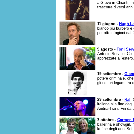
a Greve in Chianti, i
trascorre diversi anni
11 giugno -
Hugh La
bianco più burbero e 
per otto stagioni dal 
9 agosto -
Toni Serv
Antonio Servillo. Col 
apprezzate all'estero.
19 settembre -
Gianc
potere criminale, ch
gli oscuri legami tra q
29 settembre -
Raf
: 
italiana alla fine deg
Andria-Trani. Fin da 
3 ottobre -
Carmen 
ballerina e showgirl, 
la fine degli anni Sett