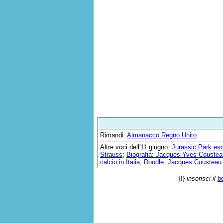
Rimandi:
Almanacco Regno Unito
Altre voci dell'11 giugno:
Jurassic Park esc
Strauss
;
Biografia: Jacques-Yves Coustea
calcio in Italia
;
Doodle: Jacques Cousteau 
{!}
inserisci il
b