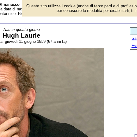
- Almanacco
Questo sito utilizza i cookie (anche di terze parti e di profilazi
la data di nascita, età, dove è nato, cosa ha fatto Hugh Laurie, attore, scrittor
per conoscere le modalità per disabilitarli, ti 
britannico. Breve biografia. Voce dell'Almanacco.
Nati in questo giorno
Hugh Laurie
San
ta: giovedì 11 giugno 1959 (67 anni fa)
Ev