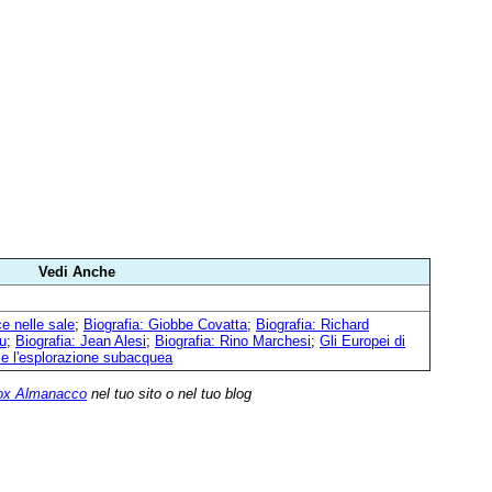
Vedi Anche
e nelle sale
;
Biografia: Giobbe Covatta
;
Biografia: Richard
u
;
Biografia: Jean Alesi
;
Biografia: Rino Marchesi
;
Gli Europei di
e l'esplorazione subacquea
ox Almanacco
nel tuo sito o nel tuo blog