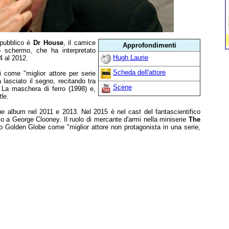
l pubblico è
Dr House
, il camice
Approfondimenti
o schermo, che ha interpretato
Hugh Laurie
4 al 2012.
Scheda dell'attore
 come "miglior attore per serie
lasciato il segno, recitando tra
Scene
, La maschera di ferro (1998) e,
tle
.
ue album nel 2011 e 2013. Nel 2015 è nel cast del fantascientifico
o a George Clooney. Il ruolo di mercante d'armi nella miniserie
The
rzo Golden Globe come "miglior attore non protagonista in una serie,