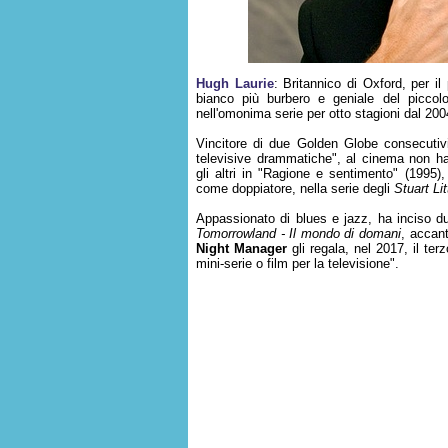
Hugh Laurie
: Britannico di Oxford, per i
bianco più burbero e geniale del piccol
nell'omonima serie per otto stagioni dal 200
Vincitore di due Golden Globe consecutivi
televisive drammatiche", al cinema non ha 
gli altri in "Ragione e sentimento" (1995)
come doppiatore, nella serie degli
Stuart Lit
Appassionato di blues e jazz, ha inciso d
Tomorrowland - Il mondo di domani
, accant
Night Manager
gli regala, nel 2017, il te
mini-serie o film per la televisione".