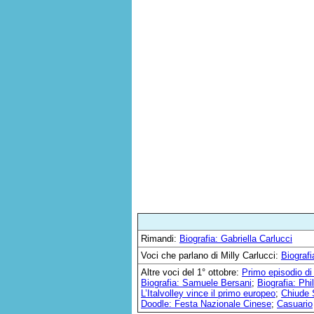
Rimandi:
Biografia: Gabriella Carlucci
Voci che parlano di Milly Carlucci:
Biografi
Altre voci del 1° ottobre:
Primo episodio d
Biografia: Samuele Bersani
;
Biografia: Phi
L’Italvolley vince il primo europeo
;
Chiude 
Doodle: Festa Nazionale Cinese
;
Casuario