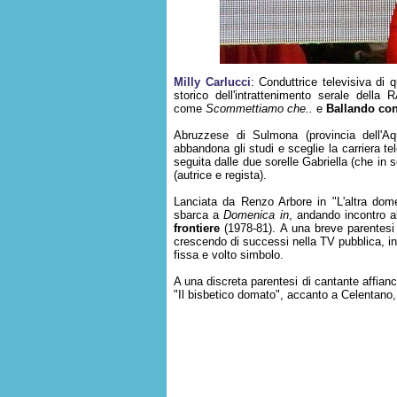
Milly Carlucci
: Conduttrice televisiva di 
storico dell'intrattenimento serale della
come
Scommettiamo che..
e
Ballando con 
Abruzzese di Sulmona (provincia dell'Aqu
abbandona gli studi e sceglie la carriera tel
seguita dalle due sorelle Gabriella (che in s
(autrice e regista).
Lanciata da Renzo Arbore in "L'altra dom
sbarca a
Domenica in
, andando incontro a
frontiere
(1978-81). A una breve parentesi
crescendo di successi nella TV pubblica, in
fissa e volto simbolo.
A una discreta parentesi di cantante affia
"Il bisbetico domato", accanto a Celentano,