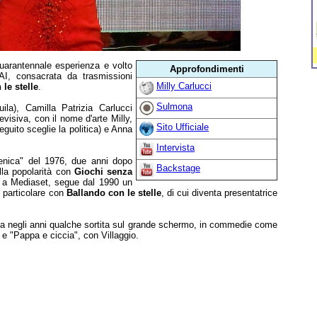
quarantennale esperienza e volto
Approfondimenti
 RAI, consacrata da trasmissioni
Milly Carlucci
le stelle
.
Sulmona
ila), Camilla Patrizia Carlucci
evisiva, con il nome d'arte Milly,
Sito Ufficiale
eguito sceglie la politica) e Anna
Intervista
enica" del 1976, due anni dopo
Backstage
lla popolarità con
Giochi senza
 a Mediaset, segue dal 1990 un
 particolare con
Ballando con le stelle
, di cui diventa presentatrice
nca negli anni qualche sortita sul grande schermo, in commedie come
 e "Pappa e ciccia", con Villaggio.