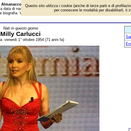
à - Almanacco
Questo sito utilizza i cookie (anche di terze parti e di profilazi
 la data di nascita, età, dove è nato, cosa ha fatto Milly Carlucci, conduttrice
per conoscere le modalità per disabilitarli, ti 
eve biografia. Voce dell'Almanacco.
Nati in questo giorno
Milly Carlucci
San
a: venerdì 1° ottobre 1954 (71 anni fa)
Ev