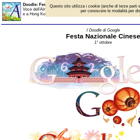
Doodle: Festa Nazionale Cinese - Almanacco
Questo sito utilizza i cookie (anche di terze parti e
Voce dell'Almanacco del 1° ottobre, per la rubrica 'I Doodle di Go
per conoscere le modalità per disab
e a Hong Kong, Google ha più volte ricordato la Festa Nazionale
I Doodle di Google
Festa Nazionale Cines
1° ottobre