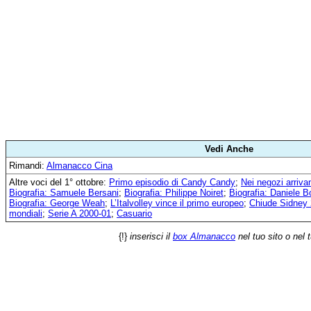
Vedi Anche
Rimandi:
Almanacco Cina
Altre voci del 1° ottobre:
Primo episodio di Candy Candy
;
Nei negozi arriva
Biografia: Samuele Bersani
;
Biografia: Philippe Noiret
;
Biografia: Daniele B
Biografia: George Weah
;
L’Italvolley vince il primo europeo
;
Chiude Sidney
mondiali
;
Serie A 2000-01
;
Casuario
{!}
inserisci il
box Almanacco
nel tuo sito o nel 