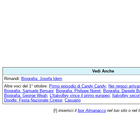
Vedi Anche
Rimandi:
Biografia: Josefa Idem
Altre voci del 1° ottobre:
Primo episodio di Candy Candy
;
Nei negozi arriva
Biografia: Samuele Bersani
;
Biografia: Philippe Noiret
;
Biografia: Daniele B
Biografia: George Weah
;
L’Italvolley vince il primo europeo
;
Italvolley seco
Doodle: Festa Nazionale Cinese
;
Casuario
{!}
inserisci il
box Almanacco
nel tuo sito o nel 