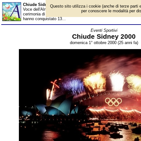
Chiude Sidney 2000 - Almanacco
Questo sito utilizza i cookie (anche di terze parti e
Voce dell'Almanacco del 1° ottobre, per la rubrica 'Eventi Sportiv
per conoscere le modalità per disab
cerimonia di chiusura sono terminati i Giochi Olimpici del Nuovo Mi
hanno conquistato 13...
Eventi Sportivi
Chiude Sidney 2000
domenica 1° ottobre 2000 (25 anni fa)