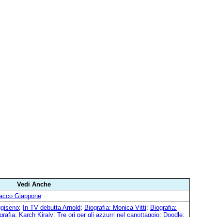
Vedi Anche
acco Giappone
ggiseno
;
In TV debutta Arnold
;
Biografia: Monica Vitti
;
Biografia:
grafia: Karch Kiraly
;
Tre ori per gli azzurri nel canottaggio
;
Doodle: