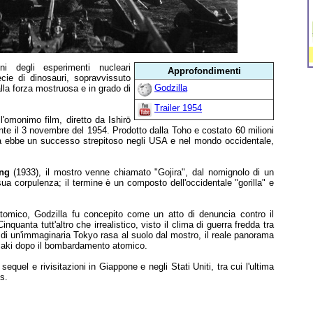
ni degli esperimenti nucleari
Approfondimenti
ecie di dinosauri, sopravvissuto
Godzilla
alla forza mostruosa e in grado di
Trailer 1954
ll'omonimo film, diretto da Ishirō
te il 3 novembre del 1954. Prodotto dalla Toho e costato 60 milioni
cola ebbe un successo strepitoso negli USA e nel mondo occidentale,
ng
(1933), il mostro venne chiamato "Gojira", dal nomignolo di un
ua corpulenza; il termine è un composto dell'occidentale "gorilla" e
tomico, Godzilla fu concepito come un atto di denuncia contro il
nquanta tutt'altro che irrealistico, visto il clima di guerra fredda tra
i un'immaginaria Tokyo rasa al suolo dal mostro, il reale panorama
asaki dopo il bombardamento atomico.
sequel e rivisitazioni in Giappone e negli Stati Uniti, tra cui l'ultima
s.