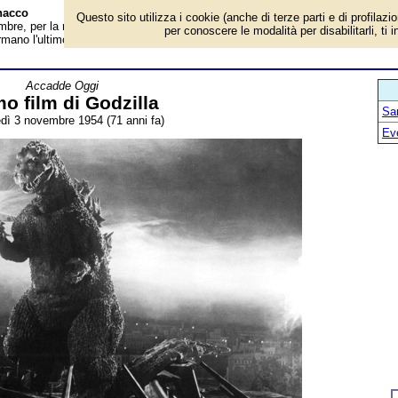
nacco
Questo sito utilizza i cookie (anche di terze parti e di profilazi
bre, per la rubrica 'Accadde Oggi'. Evento avvenuto 71 anni fa. Le radiazioni
per conoscere le modalità per disabilitarli, ti 
rmano l'ultimo superstite di una specie di dinosauri, sopravvissuto all'estinzio
Accadde Oggi
mo film di Godzilla
Sa
dì 3 novembre 1954 (71 anni fa)
Ev