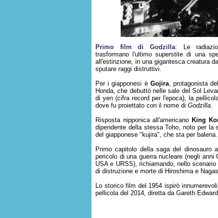
Primo film di Godzilla
: Le radiazio
trasformano l'ultimo superstite di una sp
all'estinzione, in una gigantesca creatura d
sputare raggi distruttivi.
Per i giapponesi è
Gojira
, protagonista de
Honda, che debuttò nelle sale del Sol Levan
di yen (cifra record per l'epoca), la pelli
dove fu proiettato con il nome di
Godzilla
.
Risposta nipponica all'americano
King Ko
dipendente della stessa Toho, noto per la s
del giapponese "kujira", che sta per balena.
Primo capitolo della saga del dinosauro a
pericolo di una guerra nucleare (negli anni Ci
USA e URSS), richiamando, nello scenario d
di distruzione e morte di Hiroshima e Nag
Lo storico film del 1954 ispirò innumerevoli 
pellicola del 2014, diretta da Gareth Edward