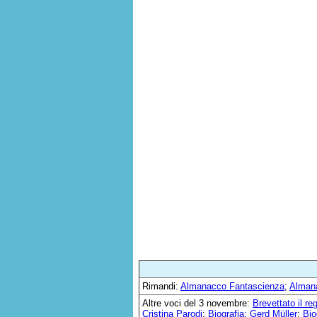
Rimandi:
Almanacco Fantascienza
;
Alman
Altre voci del 3 novembre:
Brevettato il re
Cristina Parodi
;
Biografia: Gerd Müller
;
Bio