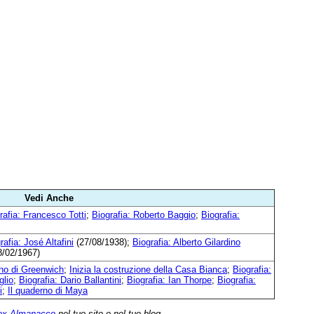
Vedi Anche
rafia: Francesco Totti
;
Biografia: Roberto Baggio
;
Biografia:
rafia: José Altafini
(27/08/1938);
Biografia: Alberto Gilardino
/02/1967)
iano di Greenwich
;
Inizia la costruzione della Casa Bianca
;
Biografia:
glio
;
Biografia: Dario Ballantini
;
Biografia: Ian Thorpe
;
Biografia:
i
;
Il quaderno di Maya
ox Almanacco
nel tuo sito o nel tuo blog