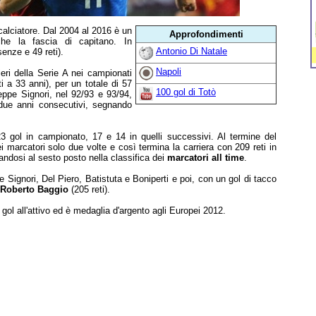
calciatore. Dal 2004 al 2016 è un
Approfondimenti
che la fascia di capitano. In
Antonio Di Natale
enze e 49 reti).
Napoli
eri della Serie A nei campionati
 a 33 anni), per un totale di 57
100 gol di Totò
eppe Signori, nel 92/93 e 93/94,
 due anni consecutivi, segnando
 gol in campionato, 17 e 14 in quelli successivi. Al termine del
i marcatori solo due volte e così termina la carriera con 209 reti in
nandosi al sesto posto nella classifica dei
marcatori all time
.
e Signori, Del Piero, Batistuta e Boniperti e poi, con un gol di tacco
Roberto Baggio
(205 reti).
ol all'attivo ed è medaglia d'argento agli Europei 2012.