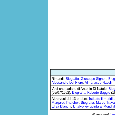
Rimandi:
Biografia: Giuseppe Signori
;
Biog
Alessandro Del Piero
;
Almanacco Napoli
Voci che parlano di Antonio Di Natale:
Biog
(05/07/1982);
Biografia: Roberto Baggio
(18
Altre voci del 13 ottobre:
Istituito il merid
Margaret Thatcher
;
Biografia: Marco Trava
Elisa Blanchi
;
L’Italvolley quinta ai Mondial
{!}
inserisci il
b