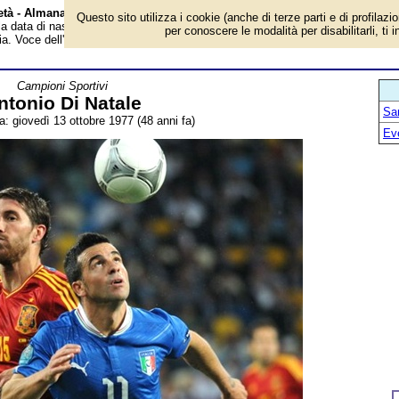
 età - Almanacco
Questo sito utilizza i cookie (anche di terze parti e di profilazi
 la data di nascita, età, dove è nato, cosa ha fatto Antonio Di Natale, ex
per conoscere le modalità per disabilitarli, ti 
fia. Voce dell'Almanacco.
Campioni Sportivi
ntonio Di Natale
San
a: giovedì 13 ottobre 1977 (48 anni fa)
Ev