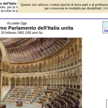
o dell'Italia unita - Almanacco
Questo sito utilizza i cookie (anche di terze parti e di profilazi
raio, per la rubrica 'Accadde Oggi'. Evento avvenuto 165 anni fa. Una Torino
per conoscere le modalità per disabilitarli, ti 
ri accolse la prima seduta del Parlamento dell'Italia unita. Completata (mancav
Accadde Oggi
imo Parlamento dell'Italia unita
San
 18 febbraio 1861 (165 anni fa)