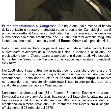
Primo afroamericano al Congresso
: A cinque anni dalla messa al bando
della schiavitù un pastore metodista varcò la soglia del Campidoglio: era il
primo nero eletto al Congresso degli Stati Uniti. La sua elezione diede un
nuovo corso alla storia americana, che 138 anni più tardi avrebbe raggiunto
il suo massimo risultato con la vittoria di
Barack Obama
alle presidenziali.
Nato in una famiglia libera, da padre di sangue misto e madre bianca,
Hira
al
Seminario quacchero
della Contea di Union in Indiana e a 18 anni, dop
predicazione per la
Chiesa africana metodista
in diversi stati. Allo scoppio
65) entrò nell'esercito dell'Unione come cappellano militare, prenden
Vicksburg
.
Nel 1868 ebbe il suo battesimo in politica come consigliere comunale a Na
trasferito con la moglie e le cinque figlie, continuando l'attività pasto
afroamericani. L'anno dopo fu eletto al
Senato del Mississippi
, in rappr
nel corso del suo mandato dimostrò tutto il suo talento politico con un 
candidatura come Senatore a Washington.
Nonostante la vittoria ai voti (81 a favore, 15 contro), Revels vide la su
Democratici conservatori del Sud
, basandosi sul fatto che la cittadinanza 
l'approvazione del XIV emendamento nel 1868 e che per essere eletti al 
americano da almeno nove anni. Dal momento che Revels era di origine mi
ufficialmente il 25 febbraio del 1870.