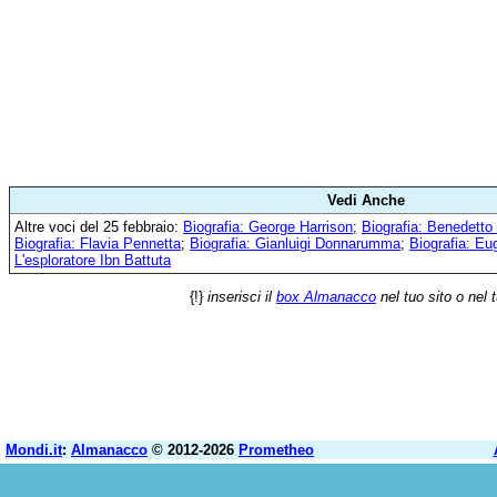
Vedi Anche
Altre voci del 25 febbraio:
Biografia: George Harrison
;
Biografia: Benedetto
Biografia: Flavia Pennetta
;
Biografia: Gianluigi Donnarumma
;
Biografia: E
L'esploratore Ibn Battuta
{!}
inserisci il
box Almanacco
nel tuo sito o nel 
Mondi.it
:
Almanacco
© 2012-2026
Prometheo