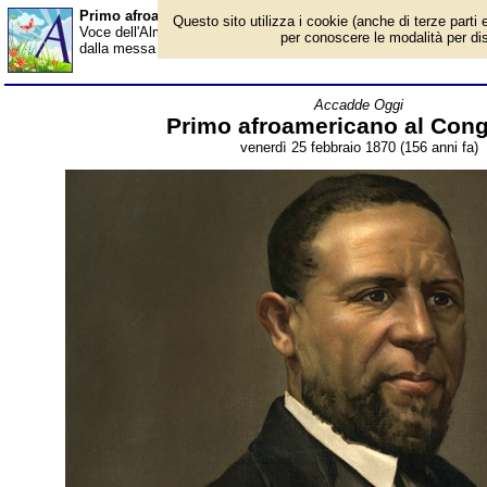
Primo afroamericano al Congresso - Almanacco
Questo sito utilizza i cookie (anche di terze parti e
Voce dell'Almanacco del 25 febbraio, per la rubrica 'Accadde Ogg
per conoscere le modalità per disab
dalla messa al bando della schiavitù un pastore metodista varcò l
Accadde Oggi
Primo afroamericano al Con
venerdì 25 febbraio 1870 (156 anni fa)