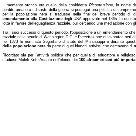
Il momento storico era quello della cosiddetta
Ricostruzione
, in nome de
perdite umane e i disastri della guerra si perseguì una politica di comprome
per la popolazione nera si tradusse nella fine del breve periodo di dir
emendamento alla Costituzione
degli USA approvato nel 1865. In questo
lotta in favore dell'eguaglianza razziale, pur cercando una mediazione con gli 
Tra i suoi successi di questo periodo, l'opposizione a un emendamento che
razziale nelle scuole di Washington D.C. e l'accettazione di lavoratori neri al
nel 1873 fu nominato Segretario di stato del Mississippi e durante ques
della popolazione nera
da parte di quei bianchi arrivisti che cercavano di tr
Ricordato sia per l'attività politica che per quella di educatore e religios
studioso Molefi Kete Asante nell'elenco dei
100 afroamericani più importan