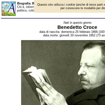
Biografia: Benedetto Croce - Almanacco
Questo sito utilizza i cookie (anche di terze parti e
Chi è, informazioni, foto, qual è la data di nascita, dove è nato, 
per conoscere le modalità per disab
politico, critico letterario e scrittore italiano. Breve biografia. V
Nati in questo giorno
Benedetto Croce
data di nascita: domenica 25 febbraio 1866 (160 
data morte: giovedì 20 novembre 1952 (73 ann