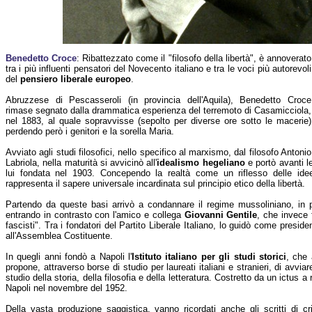
Benedetto Croce
: Ribattezzato come il "filosofo della libertà", è annoverato
tra i più influenti pensatori del Novecento italiano e tra le voci più autorevoli
del
pensiero liberale europeo
.
Abruzzese di Pescasseroli (in provincia dell'Aquila), Benedetto Croce
rimase segnato dalla drammatica esperienza del terremoto di Casamicciola,
nel 1883, al quale sopravvisse (sepolto per diverse ore sotto le macerie)
perdendo però i genitori e la sorella Maria.
Avviato agli studi filosofici, nello specifico al marxismo, dal filosofo Antonio
Labriola, nella maturità si avvicinò all'
idealismo hegeliano
e portò avanti l
lui fondata nel 1903. Concependo la realtà come un riflesso delle idee de
rappresenta il sapere universale incardinata sul principio etico della libertà.
Partendo da queste basi arrivò a condannare il regime mussoliniano, in par
entrando in contrasto con l'amico e collega
Giovanni Gentile
, che invece f
fascisti". Tra i fondatori del Partito Liberale Italiano, lo guidò come presi
all'Assemblea Costituente.
In quegli anni fondò a Napoli l'
Istituto italiano per gli studi storici
, che 
propone, attraverso borse di studio per laureati italiani e stranieri, di avvia
studio della storia, della filosofia e della letteratura. Costretto da un ictus a
Napoli nel novembre del 1952.
Della vasta produzione saggistica, vanno ricordati anche gli scritti di cri