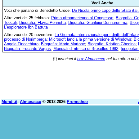
Vedi Anche
Voci che parlano di Benedetto Croce:
De Nicola primo capo dello Stato ital
Altre voci del 25 febbraio:
Primo afroamericano al Congresso
;
Biografia: G
Teocoli
;
Biografia: Flavia Pennetta
;
Biografia: Gianluigi Donnarumma
;
Biog
L'esploratore Ibn Battuta
Altre voci del 20 novembre:
La Giornata internazionale per i diritti dell'Infa
processo di Norimberga
;
Microsoft lancia la prima versione di Windows
;
Bi
Angela Finocchiaro
;
Biografia: Mario Martone
;
Biografia: Kristian Ghedina
;
Biografia: Eduardo Vargas
;
Mondiali di ritmica di Bruxelles 1992
;
Ippopota
{!}
inserisci il
box Almanacco
nel tuo sito o nel 
Mondi.it
:
Almanacco
© 2012-2026
Prometheo