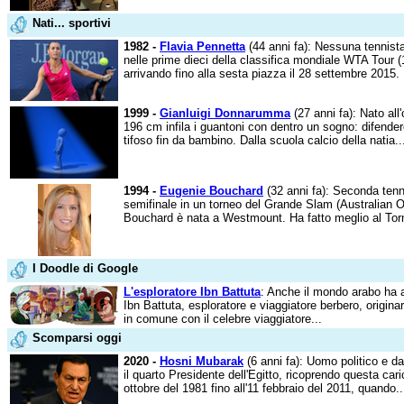
Nati... sportivi
1982 -
Flavia Pennetta
(44 anni fa): Nessuna tennista 
nelle prime dieci della classifica mondiale WTA Tour (
arrivando fino alla sesta piazza il 28 settembre 2015. .
1999 -
Gianluigi Donnarumma
(27 anni fa): Nato all
196 cm infila i guantoni con dentro un sogno: difendere
tifoso fin da bambino. Dalla scuola calcio della natia..
1994 -
Eugenie Bouchard
(32 anni fa): Seconda tenn
semifinale in un torneo del Grande Slam (Australian 
Bouchard è nata a Westmount. Ha fatto meglio al Torn
I Doodle di Google
L'esploratore Ibn Battuta
: Anche il mondo arabo ha a
Ibn Battuta, esploratore e viaggiatore berbero, originari
in comune con il celebre viaggiatore...
Scomparsi oggi
2020 -
Hosni Mubarak
(6 anni fa): Uomo politico e dall
il quarto Presidente dell'Egitto, ricoprendo questa cari
ottobre del 1981 fino all'11 febbraio del 2011, quando..