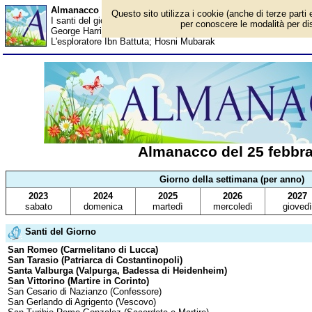
Almanacco del 25 febbraio - Santi del giorno
Questo sito utilizza i cookie (anche di terze parti 
I santi del giorno, eventi storici, successi sportivi, anniversari 
per conoscere le modalità per disa
George Harrison; Benedetto Croce; Teo Teocoli; Flavia Pennett
L'esploratore Ibn Battuta; Hosni Mubarak
Almanacco del 25 febbra
Giorno della settimana (per anno)
2023
2024
2025
2026
2027
sabato
domenica
martedì
mercoledì
giovedì
Santi del Giorno
San Romeo (Carmelitano di Lucca)
San Tarasio (Patriarca di Costantinopoli)
Santa Valburga (Valpurga, Badessa di Heidenheim)
San Vittorino (Martire in Corinto)
San Cesario di Nazianzo (Confessore)
San Gerlando di Agrigento (Vescovo)