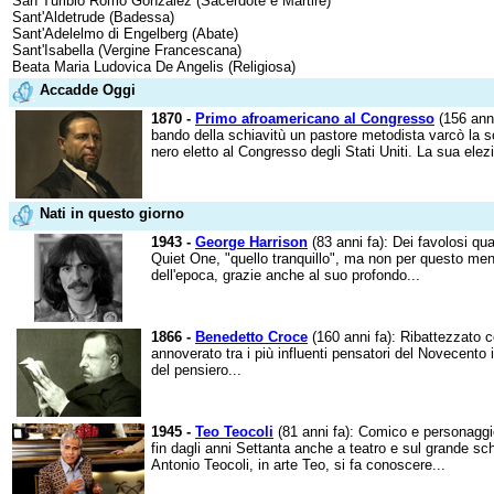
San Turibio Romo Gonzalez (Sacerdote e Martire)
Sant'Aldetrude (Badessa)
Sant'Adelelmo di Engelberg (Abate)
Sant'Isabella (Vergine Francescana)
Beata Maria Ludovica De Angelis (Religiosa)
Accadde Oggi
1870 -
Primo afroamericano al Congresso
(156 anni
bando della schiavitù un pastore metodista varcò la so
nero eletto al Congresso degli Stati Uniti. La sua elez
Nati in questo giorno
1943 -
George Harrison
(83 anni fa): Dei favolosi qua
Quiet One, "quello tranquillo", ma non per questo meno
dell'epoca, grazie anche al suo profondo...
1866 -
Benedetto Croce
(160 anni fa): Ribattezzato co
annoverato tra i più influenti pensatori del Novecento i
del pensiero...
1945 -
Teo Teocoli
(81 anni fa): Comico e personaggio
fin dagli anni Settanta anche a teatro e sul grande sc
Antonio Teocoli, in arte Teo, si fa conoscere...