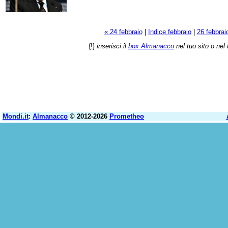
« 24 febbraio
|
Indice febbraio
|
26 febbrai
{!}
inserisci il
box Almanacco
nel tuo sito o nel 
Mondi.it
:
Almanacco
© 2012-2026
Prometheo