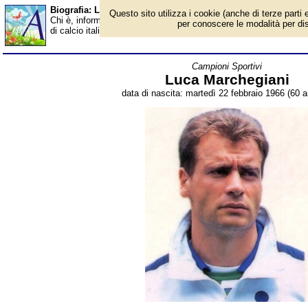
Biografia: Luca Marchegiani - età - Almanacco
Questo sito utilizza i cookie (anche di terze parti e
Chi è, informazioni, foto, qual è la data di nascita, età, dove è 
per conoscere le modalità per disab
di calcio italiano, commentatore televisivo. Breve biografia. Voc
Campioni Sportivi
Luca Marchegiani
data di nascita: martedì 22 febbraio 1966 (60 a