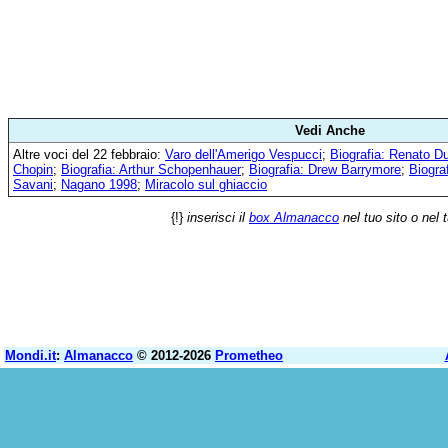
Vedi Anche
Altre voci del 22 febbraio:
Varo dell'Amerigo Vespucci
;
Biografia: Renato D
Chopin
;
Biografia: Arthur Schopenhauer
;
Biografia: Drew Barrymore
;
Biogra
Savani
;
Nagano 1998
;
Miracolo sul ghiaccio
{!}
inserisci il
box Almanacco
nel tuo sito o nel 
Mondi.it
:
Almanacco
© 2012-2026
Prometheo